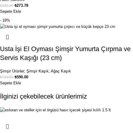
₺
273.78
₺
340.20
Sepete Ekle
- 19%
Usta İşi El Oyması Şimşir Yumurta Çırpma ve
Servis Kaşığı (23 cm)
Şimşir Ürünler
,
Şimşir Kaşık
,
Ağaç Kaşık
₺
590.00
₺
730.00
Sepete Ekle
İlginizi çekebilecek ürünlerimiz