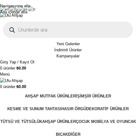
1250₺ üzeri siparişlerinizde ücretsiz kargo!
Navigasyona atla
Ana içeriğe atla
Yeni Gelenler
İndirimli Ürünler
Kampanyalar
Giriş Yap / Kayıt Ol
0
ürünler
₺
0.00
Menü
0
ürünler
₺
0.00
AHŞAP MUTFAK ÜRÜNLERI
ŞIMŞIR ÜRÜNLER
KESME VE SUNUM TAHTASI
HASIR ÖRGÜ
DEKORATIF ÜRÜNLER
TÜTSÜ VE TÜTSÜLÜK
AHŞAP ÜRÜNLER
ÇOCUK MOBILYA VE OYUNCAK
BIÇAK
DIĞER