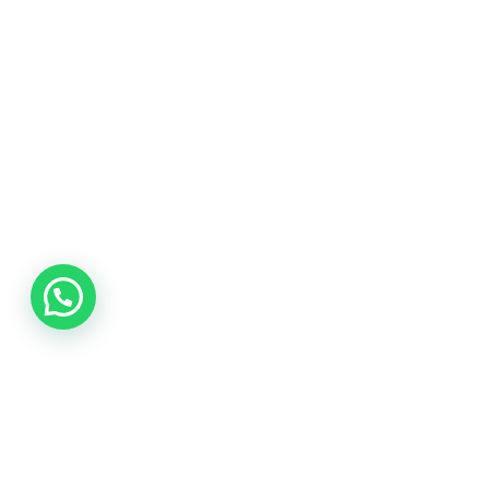
Elbise Askısı
Sunumluklar
Dekoratif Ev Ürünleri
Hasır
Katlanır Masa-Sandalye
AHŞAP ÜRÜNLER
Şimşir Ürünler
Gürgen Ağacı Ürünleri
Zeytin Ağacı Ürünleri
Boyalı El Emeği Ürünler
Sunumluklar
Boyalı Setler
Ulu Ahşap
– Doğal Ahşap Ürünleri