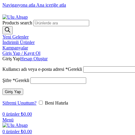
Navigasyona atla
Ana içeriğe atla
1250₺ üzeri siparişlerinizde ücretsiz kargo!
Products search
Yeni Gelenler
İndirimli Ürünler
Kampanyalar
Giriş Yap / Kayıt Ol
Giriş Yap
Hesap Oluştur
Kullanıcı adı veya e-posta adresi
*
Gerekli
Şifre
*
Gerekli
Giriş Yap
Şifremi Unuttum?
Beni Hatırla
0
ürünler
₺
0.00
Menü
0
ürünler
₺
0.00