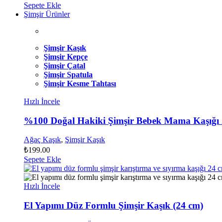
Sepete Ekle
Şimşir Ürünler
Şimşir Kaşık
Şimşir Kepçe
Şimşir Çatal
Şimşir Spatula
Şimşir Kesme Tahtası
Hızlı İncele
%100 Doğal Hakiki Şimşir Bebek Mama Kaşığı
Ağaç Kaşık
,
Şimşir Kaşık
₺
199.00
Sepete Ekle
Hızlı İncele
El Yapımı Düz Formlu Şimşir Kaşık (24 cm)