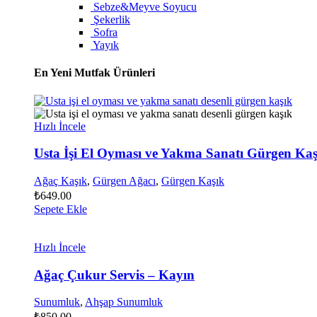
Sebze&Meyve Soyucu
Şekerlik
Sofra
Yayık
En Yeni Mutfak Ürünleri
Hızlı İncele
Usta İşi El Oyması ve Yakma Sanatı Gürgen Kaş
Ağaç Kaşık
,
Gürgen Ağacı
,
Gürgen Kaşık
₺
649.00
Sepete Ekle
Hızlı İncele
Ağaç Çukur Servis – Kayın
Sunumluk
,
Ahşap Sunumluk
₺
850.00