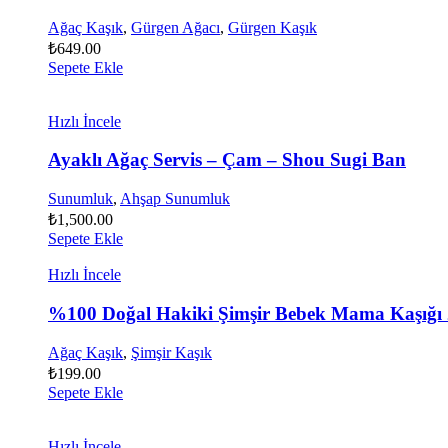
Ağaç Kaşık
,
Gürgen Ağacı
,
Gürgen Kaşık
₺
649.00
Sepete Ekle
Hızlı İncele
Ayaklı Ağaç Servis – Çam – Shou Sugi Ban
Sunumluk
,
Ahşap Sunumluk
₺
1,500.00
Sepete Ekle
Hızlı İncele
%100 Doğal Hakiki Şimşir Bebek Mama Kaşığı
Ağaç Kaşık
,
Şimşir Kaşık
₺
199.00
Sepete Ekle
Hızlı İncele