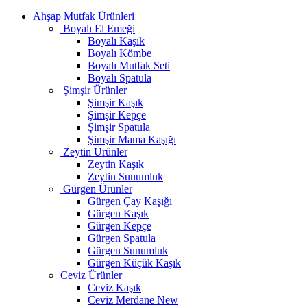
Ahşap Mutfak Ürünleri
Boyalı El Emeği
Boyalı Kaşık
Boyalı Kömbe
Boyalı Mutfak Seti
Boyalı Spatula
Şimşir Ürünler
Şimşir Kaşık
Şimşir Kepçe
Şimşir Spatula
Şimşir Mama Kaşığı
Zeytin Ürünler
Zeytin Kaşık
Zeytin Sunumluk
Gürgen Ürünler
Gürgen Çay Kaşığı
Gürgen Kaşık
Gürgen Kepçe
Gürgen Spatula
Gürgen Sunumluk
Gürgen Küçük Kaşık
Ceviz Ürünler
Ceviz Kaşık
Ceviz Merdane
New