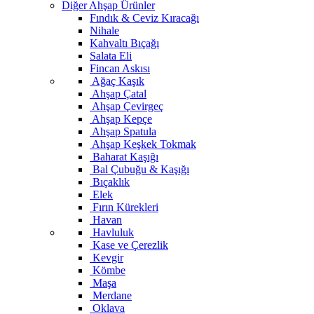
Diğer Ahşap Ürünler
Fındık & Ceviz Kıracağı
Nihale
Kahvaltı Bıçağı
Salata Eli
Fincan Askısı
Ağaç Kaşık
Ahşap Çatal
Ahşap Çevirgeç
Ahşap Kepçe
Ahşap Spatula
Ahşap Keşkek Tokmak
Baharat Kaşığı
Bal Çubuğu & Kaşığı
Bıçaklık
Elek
Fırın Kürekleri
Havan
Havluluk
Kase ve Çerezlik
Kevgir
Kömbe
Maşa
Merdane
Oklava