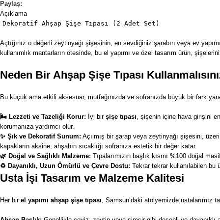
Paylaş:
Açıklama
Dekoratif Ahşap Şişe Tıpası (2 Adet Set)
Açtığınız o değerli zeytinyağı şişesinin, en sevdiğiniz şarabın veya ev yapı
kullanımlık
mantarların
ötesinde, bu el yapımı ve özel tasarım ürün, şişelerini
Neden Bir Ahşap Şişe Tıpası Kullanmalısın
Bu küçük ama etkili aksesuar, mutfağınızda ve sofranızda büyük bir fark yarat
🌬️ Lezzeti ve Tazeliği Korur:
İyi bir
şişe tıpası
, şişenin içine hava girişini 
korumanıza yardımcı olur.
✨ Şık ve Dekoratif Sunum:
Açılmış bir şarap veya zeytinyağı şişesini, üze
kapakların aksine, ahşabın sıcaklığı sofranıza estetik bir değer katar.
🌿 Doğal ve Sağlıklı Malzeme:
Tıpalarımızın başlık kısmı %100 doğal masif 
♻️ Dayanıklı, Uzun Ömürlü ve Çevre Dostu:
Tekrar tekrar kullanılabilen bu 
Usta İşi Tasarım ve Malzeme Kalitesi
Her bir
el yapımı ahşap şişe tıpası
, Samsun’daki atölyemizde ustalarımız tara
Ahşap Başlık:
Genellikle ceviz, zeytin veya şimşir gibi desenli ve dayanıklı a