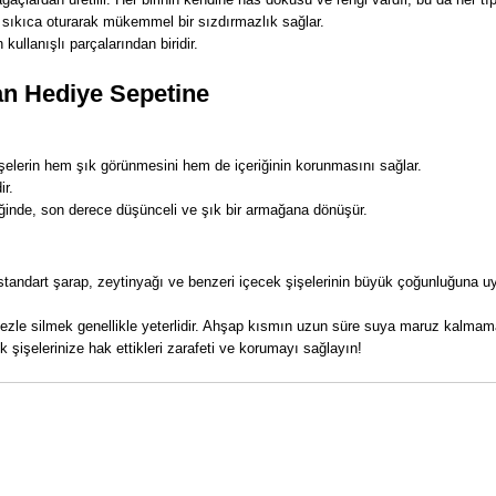
 sıkıca oturarak mükemmel bir sızdırmazlık sağlar.
ullanışlı parçalarından biridir.
an Hediye Sepetine
lerin hem şık görünmesini hem de içeriğinin korunmasını sağlar.
ir.
ldiğinde, son derece düşünceli ve şık bir armağana dönüşür.
 standart şarap, zeytinyağı ve benzeri içecek şişelerinin büyük çoğunluğuna uy
bezle silmek genellikle yeterlidir. Ahşap kısmın uzun süre suya maruz kalma
k şişelerinize hak ettikleri zarafeti ve korumayı sağlayın!