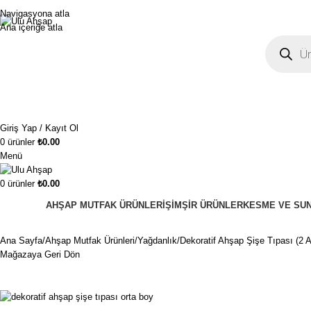
1250₺ üzeri siparişlerinizde ücretsiz kargo!
Navigasyona atla
Ana içeriğe atla
Giriş Yap / Kayıt Ol
0
ürünler
₺
0.00
Menü
0
ürünler
₺
0.00
AHŞAP MUTFAK ÜRÜNLERI
ŞIMŞIR ÜRÜNLER
KESME VE SUN
Ana Sayfa
Ahşap Mutfak Ürünleri
Yağdanlık
Dekoratif Ahşap Şişe Tıpası (2 A
Mağazaya Geri Dön