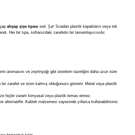
hşap
ahşap şişe tıpası
seti. 🍾🌿 Sıradan plastik kapakların veya tek
ı. Her bir tıpa, sofranızdaki zarafetin bir tamamlayıcısıdır.
lerin aromasını ve zeytinyağı gibi ürünlerin tazeliğini daha uzun süre
ir zarafet ve özen katmış olduğunuzu gösterir. Metal veya plastik
ze hiçbir zararlı kimyasal veya plastik temas etmez.
 alternatiftir. Kaliteli malzemesi sayesinde yıllarca kullanabilirsiniz.
ayı benzersiz kılar.