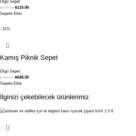
Örgü Sepet
₺
119.00
₺
225.18
Sepete Ekle
- 11%
Kamış Piknik Sepet
Örgü Sepet
₺
648.00
₺
732.00
Sepete Ekle
İlginizi çekebilecek ürünlerimiz