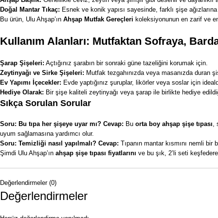
Doğal Mantar Tıkaç:
Esnek ve konik yapısı sayesinde, farklı şişe ağızlarına
Bu ürün, Ulu Ahşap’ın
Ahşap Mutfak Gereçleri
koleksiyonunun en zarif ve en k
Kullanım Alanları: Mutfaktan Sofraya, Bard
Şarap Şişeleri:
Açtığınız şarabın bir sonraki güne tazeliğini korumak için.
Zeytinyağı ve Sirke Şişeleri:
Mutfak tezgahınızda veya masanızda duran şişe
Ev Yapımı İçecekler:
Evde yaptığınız şuruplar, likörler veya soslar için ideald
Hediye Olarak:
Bir şişe kaliteli zeytinyağı veya şarap ile birlikte hediye edi
Sıkça Sorulan Sorular
Soru: Bu tıpa her şişeye uyar mı?
Cevap:
Bu
orta boy ahşap şişe tıpası
,
uyum sağlamasına yardımcı olur.
Soru: Temizliği nasıl yapılmalı?
Cevap:
Tıpanın mantar kısmını nemli bir 
Şimdi Ulu Ahşap’ın
ahşap şişe tıpası fiyatlarını
ve bu şık, 2’li seti keşfedere
Değerlendirmeler (0)
Değerlendirmeler