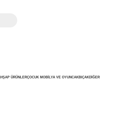
AHŞAP ÜRÜNLER
ÇOCUK MOBILYA VE OYUNCAK
BIÇAK
DIĞER