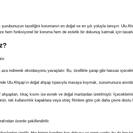
mı şurubunuzun tazeliğini korumanın en doğal ve en şık yoluyla tanışın: Ulu A
ze hem fonksiyonel bir koruma hem de estetik bir dokunuş katmak için tasarland
ız?
ır.
en aza indirerek oksidasyonu yavaşlatır. Bu, özellikle şarap gibi hassas içecek
rinde Ulu Ahşap’ın doğal ahşap tıpasıyla masaya koymak, sunumunuza anında b
ahşaptan, tıkaç kısmı ise esnek ve doğal mantardan üretilmiştir. İçeceklerini
ürün, tek kullanımlık kapaklara veya streç filmlere göre çok daha çevre dostu bir
fından özenle şekillendirilir.
ğaçlardan üretilir. Her birinin kendine has dokusu ve rengi vardır, bu da her tıp