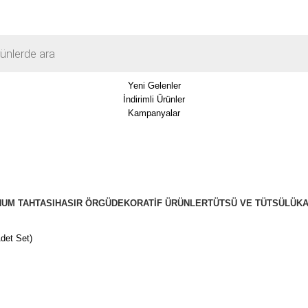
Yeni Gelenler
İndirimli Ürünler
Kampanyalar
UM TAHTASI
HASIR ÖRGÜ
DEKORATIF ÜRÜNLER
TÜTSÜ VE TÜTSÜLÜK
det Set)