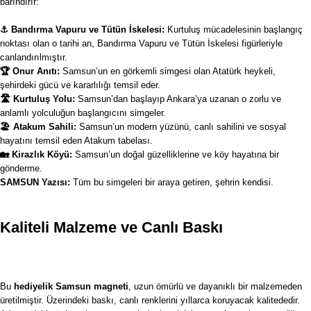
barındırır:
⚓ Bandırma Vapuru ve Tütün İskelesi:
Kurtuluş mücadelesinin başlangıç
noktası olan o tarihi an, Bandırma Vapuru ve Tütün İskelesi figürleriyle
canlandırılmıştır.
🏆 Onur Anıtı:
Samsun’un en görkemli simgesi olan Atatürk heykeli,
şehirdeki gücü ve kararlılığı temsil eder.
🛣️ Kurtuluş Yolu:
Samsun’dan başlayıp Ankara’ya uzanan o zorlu ve
anlamlı yolculuğun başlangıcını simgeler.
🏖️ Atakum Sahili:
Samsun’un modern yüzünü, canlı sahilini ve sosyal
hayatını temsil eden Atakum tabelası.
🏡 Kirazlık Köyü:
Samsun’un doğal güzelliklerine ve köy hayatına bir
gönderme.
SAMSUN Yazısı:
Tüm bu simgeleri bir araya getiren, şehrin kendisi.
Kaliteli Malzeme ve Canlı Baskı
Bu
hediyelik Samsun
magneti
, uzun ömürlü ve dayanıklı bir malzemeden
üretilmiştir. Üzerindeki baskı, canlı renklerini yıllarca koruyacak kalitededir.