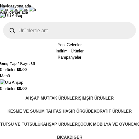
1250₺ üzeri siparişlerinizde ücretsiz kargo!
Navigasyona atla
Ana içeriğe atla
Yeni Gelenler
İndirimli Ürünler
Kampanyalar
Giriş Yap / Kayıt Ol
0
ürünler
₺
0.00
Menü
0
ürünler
₺
0.00
AHŞAP MUTFAK ÜRÜNLERI
ŞIMŞIR ÜRÜNLER
KESME VE SUNUM TAHTASI
HASIR ÖRGÜ
DEKORATIF ÜRÜNLER
TÜTSÜ VE TÜTSÜLÜK
AHŞAP ÜRÜNLER
ÇOCUK MOBILYA VE OYUNCAK
BIÇAK
DIĞER