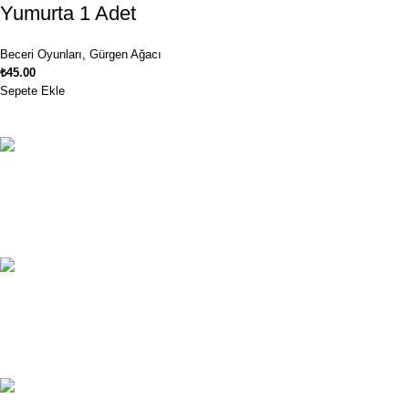
Yumurta 1 Adet
Beceri Oyunları
,
Gürgen Ağacı
₺
45.00
Sepete Ekle
Ücretsiz Kargo
1250₺ ve üzeri siparişlerinizde kargo ücretsiz!
Müşteri Hizmetleri
Müşteri hizmetlerimiz haftanın 7 günü hizmetinizde.