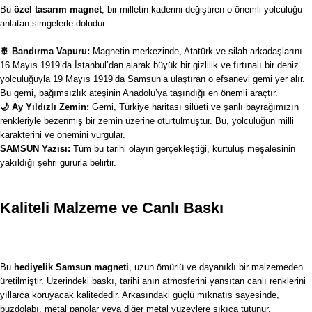
Bu
özel tasarım magnet
, bir milletin kaderini değiştiren o önemli yolculuğu
anlatan simgelerle doludur:
🚢 Bandırma Vapuru:
Magnetin merkezinde, Atatürk ve silah arkadaşlarını
16 Mayıs 1919’da İstanbul’dan alarak büyük bir gizlilik ve fırtınalı bir deniz
yolculuğuyla 19 Mayıs 1919’da Samsun’a ulaştıran o efsanevi gemi yer alır.
Bu gemi, bağımsızlık ateşinin Anadolu’ya taşındığı en önemli araçtır.
🌙 Ay Yıldızlı Zemin:
Gemi, Türkiye haritası silüeti ve şanlı bayrağımızın
renkleriyle bezenmiş bir zemin üzerine oturtulmuştur. Bu, yolculuğun milli
karakterini ve önemini vurgular.
SAMSUN Yazısı:
Tüm bu tarihi olayın gerçekleştiği, kurtuluş meşalesinin
yakıldığı şehri gururla belirtir.
Kaliteli Malzeme ve Canlı Baskı
Bu
hediyelik Samsun
magneti
, uzun ömürlü ve dayanıklı bir malzemeden
üretilmiştir. Üzerindeki baskı, tarihi anın atmosferini yansıtan canlı renklerini
yıllarca koruyacak kalitededir. Arkasındaki güçlü mıknatıs sayesinde,
buzdolabı, metal panolar veya diğer metal yüzeylere sıkıca tutunur.