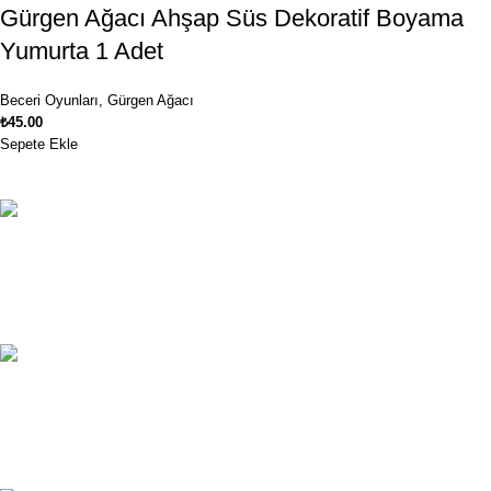
Gürgen Ağacı Ahşap Süs Dekoratif Boyama
Yumurta 1 Adet
Beceri Oyunları
,
Gürgen Ağacı
₺
45.00
Sepete Ekle
Ücretsiz Kargo
1250₺ ve üzeri siparişlerinizde kargo ücretsiz!
Müşteri Hizmetleri
Müşteri hizmetlerimiz haftanın 7 günü hizmetinizde.