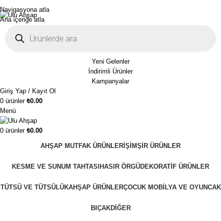
1250₺ üzeri siparişlerinizde ücretsiz kargo!
Navigasyona atla
Ana içeriğe atla
Yeni Gelenler
İndirimli Ürünler
Kampanyalar
Giriş Yap / Kayıt Ol
0
ürünler
₺
0.00
Menü
0
ürünler
₺
0.00
AHŞAP MUTFAK ÜRÜNLERI
ŞIMŞIR ÜRÜNLER
KESME VE SUNUM TAHTASI
HASIR ÖRGÜ
DEKORATIF ÜRÜNLER
TÜTSÜ VE TÜTSÜLÜK
AHŞAP ÜRÜNLER
ÇOCUK MOBILYA VE OYUNCAK
BIÇAK
DIĞER