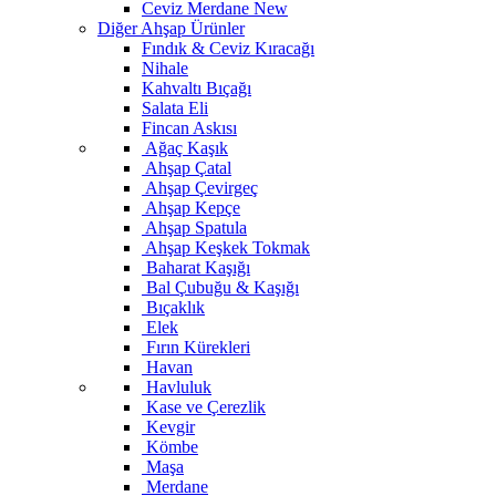
Ceviz Merdane
New
Diğer Ahşap Ürünler
Fındık & Ceviz Kıracağı
Nihale
Kahvaltı Bıçağı
Salata Eli
Fincan Askısı
Ağaç Kaşık
Ahşap Çatal
Ahşap Çevirgeç
Ahşap Kepçe
Ahşap Spatula
Ahşap Keşkek Tokmak
Baharat Kaşığı
Bal Çubuğu & Kaşığı
Bıçaklık
Elek
Fırın Kürekleri
Havan
Havluluk
Kase ve Çerezlik
Kevgir
Kömbe
Maşa
Merdane