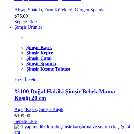
Ahşap Spatula
,
Fırın Kürekleri
,
Gürgen Spatula
₺
75.00
Sepete Ekle
Şimşir Ürünler
Şimşir Kaşık
Şimşir Kepçe
Şimşir Çatal
Şimşir Spatula
Şimşir Kesme Tahtası
Hızlı İncele
%100 Doğal Hakiki Şimşir Bebek Mama
Kaşığı 20 cm
Ağaç Kaşık
,
Şimşir Kaşık
₺
199.00
Sepete Ekle