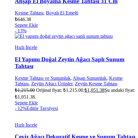
Ahşap El Boyama Kesme Tahtası 31 Cm
Kesme Tahtası
,
Boyalı El Emeği
₺
646.38
Sepete Ekle
- 13%
Hızlı İncele
El Yapımı Doğal Zeytin Ağacı Saplı Sunum
Tahtası
Kesme Tahtası ve Sunumluk
,
Ahşap Sunumluk
,
Kesme
Tahtası
,
Zeytin Ağacı Ürünler
,
Zeytin Kesme Tahtası
₺
1,215.00
Orijinal fiyat: ₺1,215.00.
₺
1,051.38
Şu andaki fiyat:
₺1,051.38.
Sepete Ekle
- 12%
Editör Tavsiyesi
Hızlı İncele
Ceviz Ağacı Dekoratif Kesme ve Sunum Tahtası