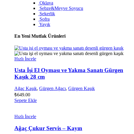
Oklava
Sebze&Meyve Soyucu
Şekerlik
Sofra
Yayık
En Yeni Mutfak Ürünleri
Hızlı İncele
Usta İşi El Oyması ve Yakma Sanatı Gürgen
Kaşık 28 cm
Ağaç Kaşık
,
Gürgen Ağacı
,
Gürgen Kaşık
₺
649.00
Sepete Ekle
Hızlı İncele
Ağaç Çukur Servis – Kayın