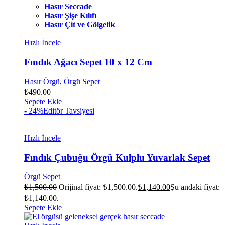
Hasır Seccade
Hasır Şişe Kılıfı
Hasır Çit ve Gölgelik
Hızlı İncele
Fındık Ağacı Sepet 10 x 12 Cm
Hasır Örgü
,
Örgü Sepet
₺
490.00
Sepete Ekle
- 24%
Editör Tavsiyesi
Hızlı İncele
Fındık Çubuğu Örgü Kulplu Yuvarlak Sepet
Örgü Sepet
₺
1,500.00
Orijinal fiyat: ₺1,500.00.
₺
1,140.00
Şu andaki fiyat:
₺1,140.00.
Sepete Ekle