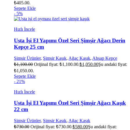
₺405.00.
Sepete Ekle
- 5%
Hızlı İncele
Usta İşi El Yapımı Özel Seri Şimşir Ağacı Derin
Kepçe 25 cm
Şimşir Ürünler
,
Şimşir Kaşık
,
Ağaç Kaşık
,
Ahşap Kepçe
₺
1,100.00
Orijinal fiyat: ₺1,100.00.
₺
1,050.00
Şu andaki fiyat:
₺1,050.00.
Sepete Ekle
- 21%
Hızlı İncele
Usta İşi El Yapımı Özel Seri Şimşir Ağacı Kaşık
22 cm
Şimşir Ürünler
,
Şimşir Kaşık
,
Ağaç Kaşık
₺
730.00
Orijinal fiyat: ₺730.00.
₺
580.00
Şu andaki fiyat: