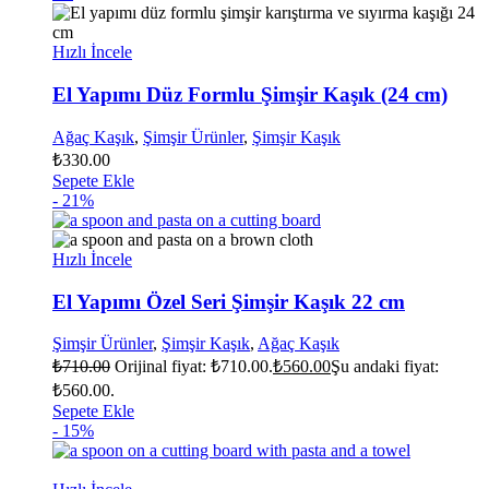
Hızlı İncele
El Yapımı Düz Formlu Şimşir Kaşık (24 cm)
Ağaç Kaşık
,
Şimşir Ürünler
,
Şimşir Kaşık
₺
330.00
Sepete Ekle
- 21%
Hızlı İncele
El Yapımı Özel Seri Şimşir Kaşık 22 cm
Şimşir Ürünler
,
Şimşir Kaşık
,
Ağaç Kaşık
₺
710.00
Orijinal fiyat: ₺710.00.
₺
560.00
Şu andaki fiyat:
₺560.00.
Sepete Ekle
- 15%