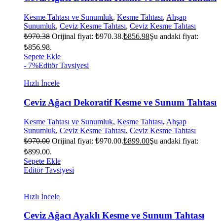
Kesme Tahtası ve Sunumluk
,
Kesme Tahtası
,
Ahşap
Sunumluk
,
Ceviz Kesme Tahtası
,
Ceviz Kesme Tahtası
₺
970.38
Orijinal fiyat: ₺970.38.
₺
856.98
Şu andaki fiyat:
₺856.98.
Sepete Ekle
- 7%
Editör Tavsiyesi
Hızlı İncele
Ceviz Ağacı Dekoratif Kesme ve Sunum Tahtası
Kesme Tahtası ve Sunumluk
,
Kesme Tahtası
,
Ahşap
Sunumluk
,
Ceviz Kesme Tahtası
,
Ceviz Kesme Tahtası
₺
970.00
Orijinal fiyat: ₺970.00.
₺
899.00
Şu andaki fiyat:
₺899.00.
Sepete Ekle
Editör Tavsiyesi
Hızlı İncele
Ceviz Ağacı Ayaklı Kesme ve Sunum Tahtası