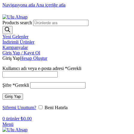
Navigasyona atla
Ana içeriğe atla
1250₺ üzeri siparişlerinizde ücretsiz kargo!
Products search
Yeni Gelenler
İndirimli Ürünler
Kampanyalar
Giriş Yap / Kayıt Ol
Giriş Yap
Hesap Oluştur
Kullanıcı adı veya e-posta adresi
*
Gerekli
Şifre
*
Gerekli
Giriş Yap
Şifremi Unuttum?
Beni Hatırla
0
ürünler
₺
0.00
Menü