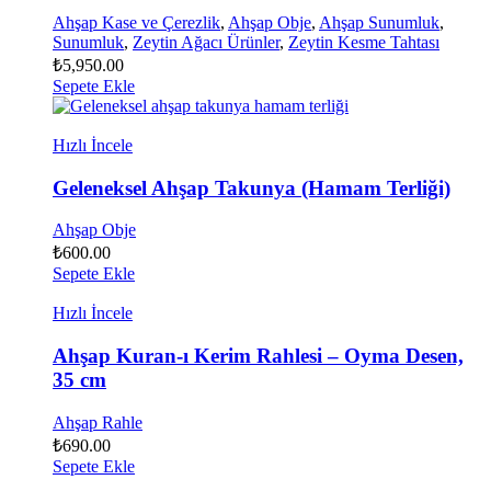
Ahşap Kase ve Çerezlik
,
Ahşap Obje
,
Ahşap Sunumluk
,
Sunumluk
,
Zeytin Ağacı Ürünler
,
Zeytin Kesme Tahtası
₺
5,950.00
Sepete Ekle
Hızlı İncele
Geleneksel Ahşap Takunya (Hamam Terliği)
Ahşap Obje
₺
600.00
Sepete Ekle
Hızlı İncele
Ahşap Kuran-ı Kerim Rahlesi – Oyma Desen,
35 cm
Ahşap Rahle
₺
690.00
Sepete Ekle