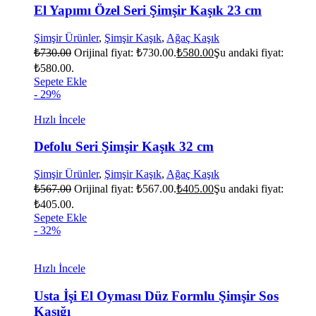
El Yapımı Özel Seri Şimşir Kaşık 23 cm
Şimşir Ürünler
,
Şimşir Kaşık
,
Ağaç Kaşık
₺
730.00
Orijinal fiyat: ₺730.00.
₺
580.00
Şu andaki fiyat:
₺580.00.
Sepete Ekle
- 29%
Hızlı İncele
Defolu Seri Şimşir Kaşık 32 cm
Şimşir Ürünler
,
Şimşir Kaşık
,
Ağaç Kaşık
₺
567.00
Orijinal fiyat: ₺567.00.
₺
405.00
Şu andaki fiyat:
₺405.00.
Sepete Ekle
- 32%
Hızlı İncele
Usta İşi El Oyması Düz Formlu Şimşir Sos
Kaşığı