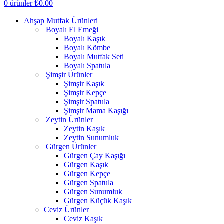
0
ürünler
₺
0.00
Ahşap Mutfak Ürünleri
Boyalı El Emeği
Boyalı Kaşık
Boyalı Kömbe
Boyalı Mutfak Seti
Boyalı Spatula
Şimşir Ürünler
Şimşir Kaşık
Şimşir Kepçe
Şimşir Spatula
Şimşir Mama Kaşığı
Zeytin Ürünler
Zeytin Kaşık
Zeytin Sunumluk
Gürgen Ürünler
Gürgen Çay Kaşığı
Gürgen Kaşık
Gürgen Kepçe
Gürgen Spatula
Gürgen Sunumluk
Gürgen Küçük Kaşık
Ceviz Ürünler
Ceviz Kaşık