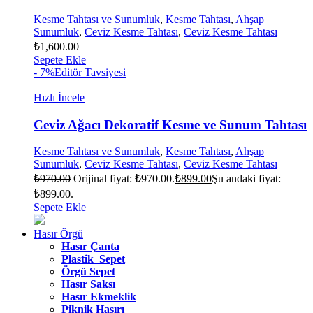
Kesme Tahtası ve Sunumluk
,
Kesme Tahtası
,
Ahşap
Sunumluk
,
Ceviz Kesme Tahtası
,
Ceviz Kesme Tahtası
₺
1,600.00
Sepete Ekle
- 7%
Editör Tavsiyesi
Hızlı İncele
Ceviz Ağacı Dekoratif Kesme ve Sunum Tahtası
Kesme Tahtası ve Sunumluk
,
Kesme Tahtası
,
Ahşap
Sunumluk
,
Ceviz Kesme Tahtası
,
Ceviz Kesme Tahtası
₺
970.00
Orijinal fiyat: ₺970.00.
₺
899.00
Şu andaki fiyat:
₺899.00.
Sepete Ekle
Hasır Örgü
Hasır Çanta
Plastik Sepet
Örgü Sepet
Hasır Saksı
Hasır Ekmeklik
Piknik Hasırı