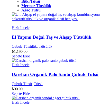
Bitki Tütsü
Mermer Tütsülük
Ağaç Tütsü
Hızlı İncele
El Yapımı Doğal Taş ve Ahşap Tütsülük
Çubuk Tütsülük
,
Tütsülük
₺
1,190.00
Sepete Ekle
Hızlı İncele
Darshan Organik Palo Santo Çubuk Tütsü
Çubuk Tütsü
,
Tütsü
₺
90.00
Sepete Ekle
Hızlı İncele