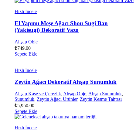
Hızlı İncele
El Yapımı Meşe Ağacı Shou Sugi Ban
(Yakisugi) Dekoratif Vazo
Ahşap Obje
₺
749.00
Sepete Ekle
Hızlı İncele
Zeytin Ağacı Dekoratif Ahşap Sunumluk
Ahşap Kase ve Çerezlik
,
Ahşap Obje
,
Ahşap Sunumluk
,
Sunumluk
,
Zeytin Ağacı Ürünler
,
Zeytin Kesme Tahtası
₺
5,950.00
Sepete Ekle
Hızlı İncele