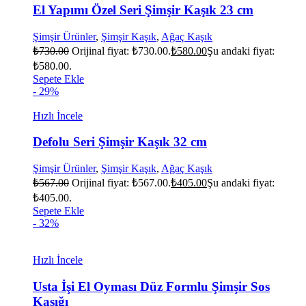
El Yapımı Özel Seri Şimşir Kaşık 23 cm
Şimşir Ürünler
,
Şimşir Kaşık
,
Ağaç Kaşık
₺
730.00
Orijinal fiyat: ₺730.00.
₺
580.00
Şu andaki fiyat:
₺580.00.
Sepete Ekle
- 29%
Hızlı İncele
Defolu Seri Şimşir Kaşık 32 cm
Şimşir Ürünler
,
Şimşir Kaşık
,
Ağaç Kaşık
₺
567.00
Orijinal fiyat: ₺567.00.
₺
405.00
Şu andaki fiyat:
₺405.00.
Sepete Ekle
- 32%
Hızlı İncele
Usta İşi El Oyması Düz Formlu Şimşir Sos
Kaşığı