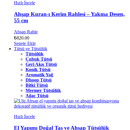
Hızlı İncele
Ahşap Kuran-ı Kerim Rahlesi – Yakma Desen,
55 cm
Ahşap Rahle
₺
820.00
Sepete Ekle
Tütsü ve Tütsülük
Tütsülük
Çubuk Tütsü
Geri Akış Tütsü
Konik Tütsü
Aromatik Yağ
Dhoop Tütsü
Bitki Tütsü
Mermer Tütsülük
Ağaç Tütsü
Hızlı İncele
El Yapımı Doğal Taş ve Ahşap Tütsülük