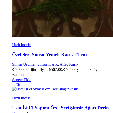
Hızlı İncele
Özel Seri Şimşir Yemek Kaşık 21 cm
Şimşir Ürünler
,
Şimşir Kaşık
,
Ağaç Kaşık
₺
567.00
Orijinal fiyat: ₺567.00.
₺
405.00
Şu andaki fiyat:
₺405.00.
Sepete Ekle
- 5%
Hızlı İncele
Usta İşi El Yapımı Özel Seri Şimşir Ağacı Derin