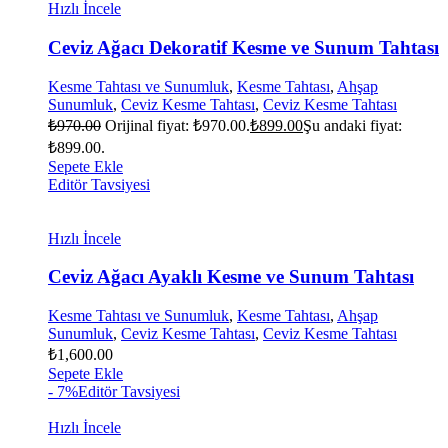
Hızlı İncele
Ceviz Ağacı Dekoratif Kesme ve Sunum Tahtası
Kesme Tahtası ve Sunumluk
,
Kesme Tahtası
,
Ahşap
Sunumluk
,
Ceviz Kesme Tahtası
,
Ceviz Kesme Tahtası
₺
970.00
Orijinal fiyat: ₺970.00.
₺
899.00
Şu andaki fiyat:
₺899.00.
Sepete Ekle
Editör Tavsiyesi
Hızlı İncele
Ceviz Ağacı Ayaklı Kesme ve Sunum Tahtası
Kesme Tahtası ve Sunumluk
,
Kesme Tahtası
,
Ahşap
Sunumluk
,
Ceviz Kesme Tahtası
,
Ceviz Kesme Tahtası
₺
1,600.00
Sepete Ekle
- 7%
Editör Tavsiyesi
Hızlı İncele