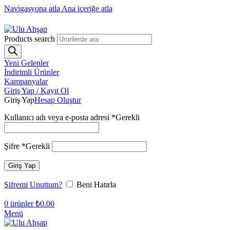
Navigasyona atla
Ana içeriğe atla
1250₺ üzeri siparişlerinizde ücretsiz kargo!
Products search
Yeni Gelenler
İndirimli Ürünler
Kampanyalar
Giriş Yap / Kayıt Ol
Giriş Yap
Hesap Oluştur
Kullanıcı adı veya e-posta adresi
*
Gerekli
Şifre
*
Gerekli
Giriş Yap
Şifremi Unuttum?
Beni Hatırla
0
ürünler
₺
0.00
Menü