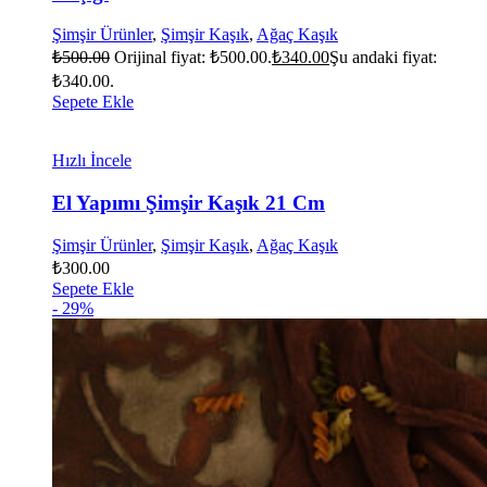
Şimşir Ürünler
,
Şimşir Kaşık
,
Ağaç Kaşık
₺
500.00
Orijinal fiyat: ₺500.00.
₺
340.00
Şu andaki fiyat:
₺340.00.
Sepete Ekle
Hızlı İncele
El Yapımı Şimşir Kaşık 21 Cm
Şimşir Ürünler
,
Şimşir Kaşık
,
Ağaç Kaşık
₺
300.00
Sepete Ekle
- 29%