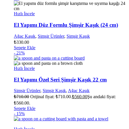
Hızlı İncele
El Yapımı Düz Formlu Şimşir Kaşık (24 cm)
Ağaç Kaşık
,
Şimşir Ürünler
,
Şimşir Kaşık
₺
330.00
Sepete Ekle
- 21%
Hızlı İncele
El Yapımı Özel Seri Şimşir Kaşık 22 cm
Şimşir Ürünler
,
Şimşir Kaşık
,
Ağaç Kaşık
₺
710.00
Orijinal fiyat: ₺710.00.
₺
560.00
Şu andaki fiyat:
₺560.00.
Sepete Ekle
- 15%