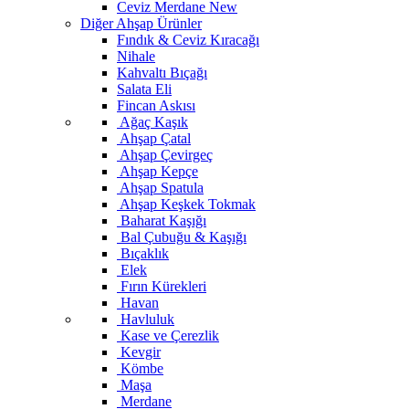
Ceviz Merdane
New
Diğer Ahşap Ürünler
Fındık & Ceviz Kıracağı
Nihale
Kahvaltı Bıçağı
Salata Eli
Fincan Askısı
Ağaç Kaşık
Ahşap Çatal
Ahşap Çevirgeç
Ahşap Kepçe
Ahşap Spatula
Ahşap Keşkek Tokmak
Baharat Kaşığı
Bal Çubuğu & Kaşığı
Bıçaklık
Elek
Fırın Kürekleri
Havan
Havluluk
Kase ve Çerezlik
Kevgir
Kömbe
Maşa
Merdane