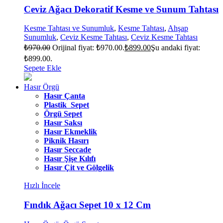
Ceviz Ağacı Dekoratif Kesme ve Sunum Tahtası
Kesme Tahtası ve Sunumluk
,
Kesme Tahtası
,
Ahşap
Sunumluk
,
Ceviz Kesme Tahtası
,
Ceviz Kesme Tahtası
₺
970.00
Orijinal fiyat: ₺970.00.
₺
899.00
Şu andaki fiyat:
₺899.00.
Sepete Ekle
Hasır Örgü
Hasır Çanta
Plastik Sepet
Örgü Sepet
Hasır Saksı
Hasır Ekmeklik
Piknik Hasırı
Hasır Seccade
Hasır Şişe Kılıfı
Hasır Çit ve Gölgelik
Hızlı İncele
Fındık Ağacı Sepet 10 x 12 Cm