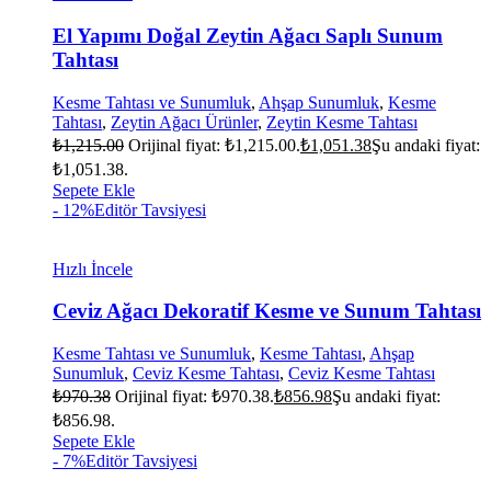
El Yapımı Doğal Zeytin Ağacı Saplı Sunum
Tahtası
Kesme Tahtası ve Sunumluk
,
Ahşap Sunumluk
,
Kesme
Tahtası
,
Zeytin Ağacı Ürünler
,
Zeytin Kesme Tahtası
₺
1,215.00
Orijinal fiyat: ₺1,215.00.
₺
1,051.38
Şu andaki fiyat:
₺1,051.38.
Sepete Ekle
- 12%
Editör Tavsiyesi
Hızlı İncele
Ceviz Ağacı Dekoratif Kesme ve Sunum Tahtası
Kesme Tahtası ve Sunumluk
,
Kesme Tahtası
,
Ahşap
Sunumluk
,
Ceviz Kesme Tahtası
,
Ceviz Kesme Tahtası
₺
970.38
Orijinal fiyat: ₺970.38.
₺
856.98
Şu andaki fiyat:
₺856.98.
Sepete Ekle
- 7%
Editör Tavsiyesi