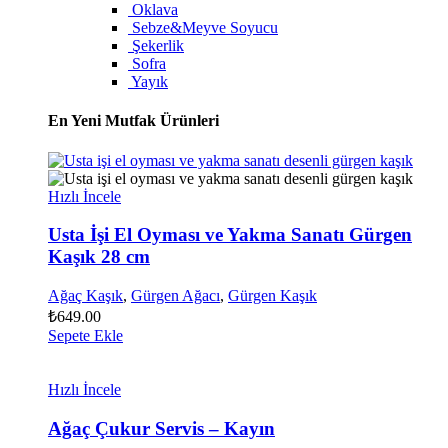
Oklava
Sebze&Meyve Soyucu
Şekerlik
Sofra
Yayık
En Yeni Mutfak Ürünleri
Hızlı İncele
Usta İşi El Oyması ve Yakma Sanatı Gürgen
Kaşık 28 cm
Ağaç Kaşık
,
Gürgen Ağacı
,
Gürgen Kaşık
₺
649.00
Sepete Ekle
Hızlı İncele
Ağaç Çukur Servis – Kayın