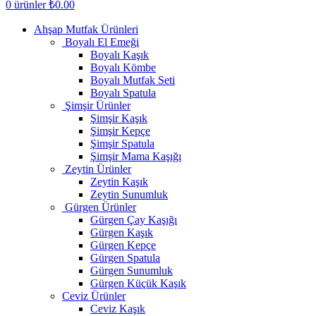
0
ürünler
₺
0.00
Ahşap Mutfak Ürünleri
Boyalı El Emeği
Boyalı Kaşık
Boyalı Kömbe
Boyalı Mutfak Seti
Boyalı Spatula
Şimşir Ürünler
Şimşir Kaşık
Şimşir Kepçe
Şimşir Spatula
Şimşir Mama Kaşığı
Zeytin Ürünler
Zeytin Kaşık
Zeytin Sunumluk
Gürgen Ürünler
Gürgen Çay Kaşığı
Gürgen Kaşık
Gürgen Kepçe
Gürgen Spatula
Gürgen Sunumluk
Gürgen Küçük Kaşık
Ceviz Ürünler
Ceviz Kaşık