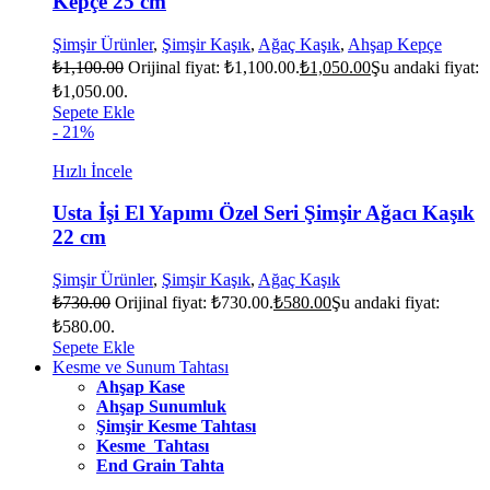
Kepçe 25 cm
Şimşir Ürünler
,
Şimşir Kaşık
,
Ağaç Kaşık
,
Ahşap Kepçe
₺
1,100.00
Orijinal fiyat: ₺1,100.00.
₺
1,050.00
Şu andaki fiyat:
₺1,050.00.
Sepete Ekle
- 21%
Hızlı İncele
Usta İşi El Yapımı Özel Seri Şimşir Ağacı Kaşık
22 cm
Şimşir Ürünler
,
Şimşir Kaşık
,
Ağaç Kaşık
₺
730.00
Orijinal fiyat: ₺730.00.
₺
580.00
Şu andaki fiyat:
₺580.00.
Sepete Ekle
Kesme ve Sunum Tahtası
Ahşap Kase
Ahşap Sunumluk
Şimşir Kesme Tahtası
Kesme Tahtası
End Grain Tahta