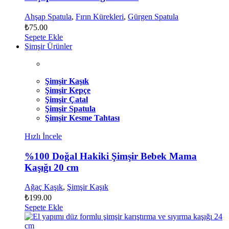
Ahşap Spatula
,
Fırın Kürekleri
,
Gürgen Spatula
₺
75.00
Sepete Ekle
Şimşir Ürünler
Şimşir Kaşık
Şimşir Kepçe
Şimşir Çatal
Şimşir Spatula
Şimşir Kesme Tahtası
Hızlı İncele
%100 Doğal Hakiki Şimşir Bebek Mama
Kaşığı 20 cm
Ağaç Kaşık
,
Şimşir Kaşık
₺
199.00
Sepete Ekle