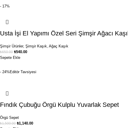
- 17%
Usta İşi El Yapımı Özel Seri Şimşir Ağacı Kaş
Şimşir Ürünler
,
Şimşir Kaşık
,
Ağaç Kaşık
₺
540.00
₺
650.00
Sepete Ekle
- 24%
Editör Tavsiyesi
Fındık Çubuğu Örgü Kulplu Yuvarlak Sepet
Örgü Sepet
₺
1,140.00
₺
1,500.00