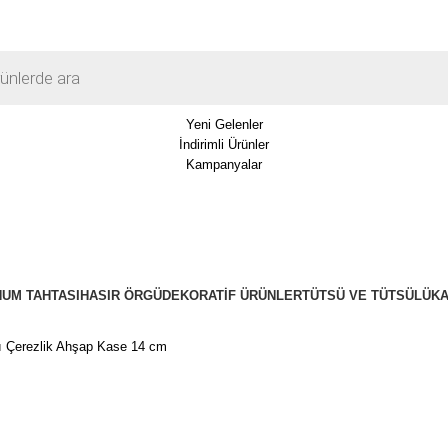
Yeni Gelenler
İndirimli Ürünler
Kampanyalar
UM TAHTASI
HASIR ÖRGÜ
DEKORATIF ÜRÜNLER
TÜTSÜ VE TÜTSÜLÜK
ı Çerezlik Ahşap Kase 14 cm