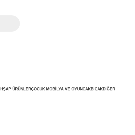
AHŞAP ÜRÜNLER
ÇOCUK MOBILYA VE OYUNCAK
BIÇAK
DIĞER