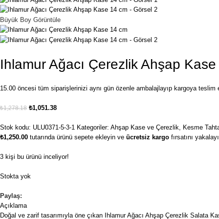
Büyük Boy Görüntüle
Ihlamur Ağacı Çerezlik Ahşap Kase
15.00 öncesi tüm siparişlerinizi aynı gün özenle ambalajlayıp kargoya teslim ed
₺
1,051.38
₺
1,278.18
Stok kodu:
ULU0371-5-3-1
Kategoriler:
Ahşap Kase ve Çerezlik
,
Kesme Tahta
₺
1,250.00
tutarında ürünü sepete ekleyin ve
ücretsiz kargo
fırsatını yakalayı
3
kişi bu ürünü inceliyor!
Stokta yok
Paylaş:
Açıklama
Doğal ve zarif tasarımıyla öne çıkan Ihlamur Ağacı Ahşap Çerezlik Salata Kase