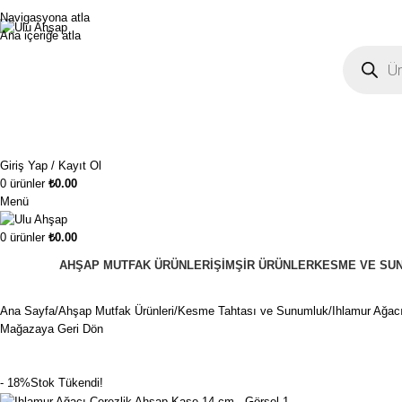
1250₺ üzeri siparişlerinizde ücretsiz kargo!
Navigasyona atla
Ana içeriğe atla
Giriş Yap / Kayıt Ol
0
ürünler
₺
0.00
Menü
0
ürünler
₺
0.00
AHŞAP MUTFAK ÜRÜNLERI
ŞIMŞIR ÜRÜNLER
KESME VE SUN
Ana Sayfa
Ahşap Mutfak Ürünleri
Kesme Tahtası ve Sunumluk
Ihlamur Ağac
Mağazaya Geri Dön
- 18%
Stok Tükendi!