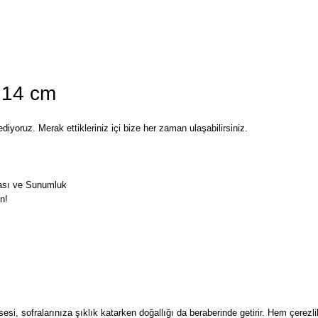
 14 cm
iyoruz. Merak ettikleriniz içi bize her zaman ulaşabilirsiniz.
sı ve Sunumluk
n!
si, sofralarınıza şıklık katarken doğallığı da beraberinde getirir. Hem çerezl