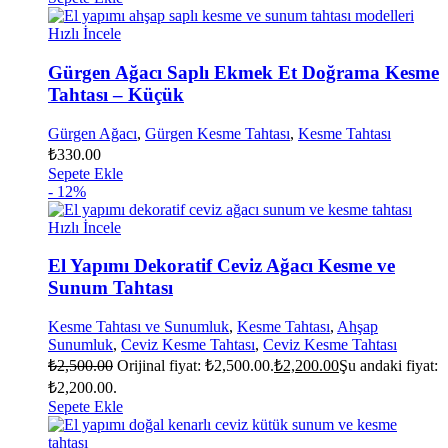
Hızlı İncele
Gürgen Ağacı Saplı Ekmek Et Doğrama Kesme
Tahtası – Küçük
Gürgen Ağacı
,
Gürgen Kesme Tahtası
,
Kesme Tahtası
₺
330.00
Sepete Ekle
- 12%
Hızlı İncele
El Yapımı Dekoratif Ceviz Ağacı Kesme ve
Sunum Tahtası
Kesme Tahtası ve Sunumluk
,
Kesme Tahtası
,
Ahşap
Sunumluk
,
Ceviz Kesme Tahtası
,
Ceviz Kesme Tahtası
₺
2,500.00
Orijinal fiyat: ₺2,500.00.
₺
2,200.00
Şu andaki fiyat:
₺2,200.00.
Sepete Ekle