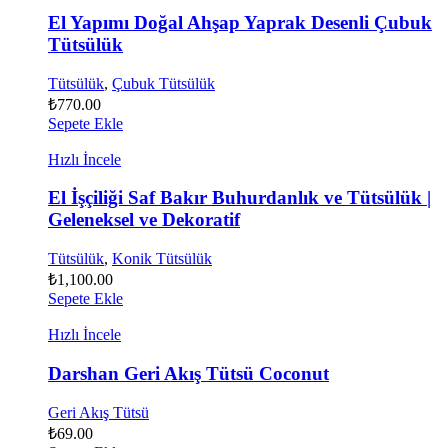
El Yapımı Doğal Ahşap Yaprak Desenli Çubuk
Tütsülük
Tütsülük
,
Çubuk Tütsülük
₺
770.00
Sepete Ekle
Hızlı İncele
El İşçiliği Saf Bakır Buhurdanlık ve Tütsülük |
Geleneksel ve Dekoratif
Tütsülük
,
Konik Tütsülük
₺
1,100.00
Sepete Ekle
Hızlı İncele
Darshan Geri Akış Tütsü Coconut
Geri Akış Tütsü
₺
69.00