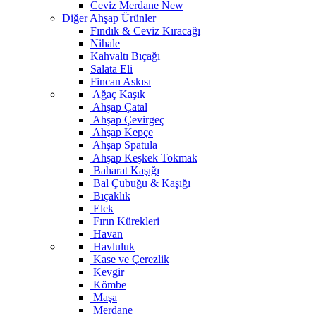
Ceviz Merdane
New
Diğer Ahşap Ürünler
Fındık & Ceviz Kıracağı
Nihale
Kahvaltı Bıçağı
Salata Eli
Fincan Askısı
Ağaç Kaşık
Ahşap Çatal
Ahşap Çevirgeç
Ahşap Kepçe
Ahşap Spatula
Ahşap Keşkek Tokmak
Baharat Kaşığı
Bal Çubuğu & Kaşığı
Bıçaklık
Elek
Fırın Kürekleri
Havan
Havluluk
Kase ve Çerezlik
Kevgir
Kömbe
Maşa
Merdane