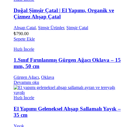
Doğal Şimşir Çatal | El Yapımı, Organik ve
Çizmez Ahşap Çatal
Ahşap Çatal
,
Şimşir Ürünler
,
Şimşir Çatal
₺
790.00
Sepete Ekle
Hızlı İncele
1.Sınıf Fırınlanmış Gürgen Ağacı Oklava – 15
mm, 50 cm
Gürgen Ağacı
,
Oklava
Devamını oku
Hızlı İncele
El Yapımı Geleneksel Ahşap Sallamalı Yayık –
35 cm
Yayık