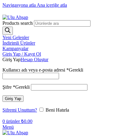
Navigasyona atla
Ana içeriğe atla
1250₺ üzeri siparişlerinizde ücretsiz kargo!
Products search
Yeni Gelenler
İndirimli Ürünler
Kampanyalar
Giriş Yap / Kayıt Ol
Giriş Yap
Hesap Oluştur
Kullanıcı adı veya e-posta adresi
*
Gerekli
Şifre
*
Gerekli
Giriş Yap
Şifremi Unuttum?
Beni Hatırla
0
ürünler
₺
0.00
Menü