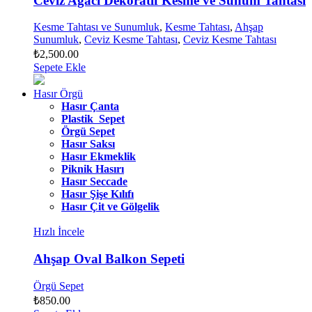
Ceviz Ağacı Dekoratif Kesme ve Sunum Tahtası
Kesme Tahtası ve Sunumluk
,
Kesme Tahtası
,
Ahşap
Sunumluk
,
Ceviz Kesme Tahtası
,
Ceviz Kesme Tahtası
₺
2,500.00
Sepete Ekle
Hasır Örgü
Hasır Çanta
Plastik Sepet
Örgü Sepet
Hasır Saksı
Hasır Ekmeklik
Piknik Hasırı
Hasır Seccade
Hasır Şişe Kılıfı
Hasır Çit ve Gölgelik
Hızlı İncele
Ahşap Oval Balkon Sepeti
Örgü Sepet
₺
850.00