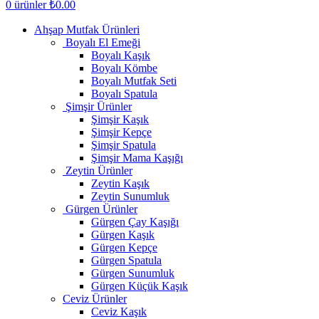
0
ürünler
₺
0.00
Ahşap Mutfak Ürünleri
Boyalı El Emeği
Boyalı Kaşık
Boyalı Kömbe
Boyalı Mutfak Seti
Boyalı Spatula
Şimşir Ürünler
Şimşir Kaşık
Şimşir Kepçe
Şimşir Spatula
Şimşir Mama Kaşığı
Zeytin Ürünler
Zeytin Kaşık
Zeytin Sunumluk
Gürgen Ürünler
Gürgen Çay Kaşığı
Gürgen Kaşık
Gürgen Kepçe
Gürgen Spatula
Gürgen Sunumluk
Gürgen Küçük Kaşık
Ceviz Ürünler
Ceviz Kaşık