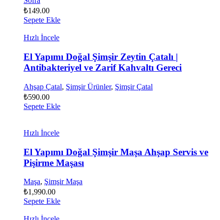
Sofra
₺
149.00
Sepete Ekle
Hızlı İncele
El Yapımı Doğal Şimşir Zeytin Çatalı |
Antibakteriyel ve Zarif Kahvaltı Gereci
Ahşap Çatal
,
Şimşir Ürünler
,
Şimşir Çatal
₺
590.00
Sepete Ekle
Hızlı İncele
El Yapımı Doğal Şimşir Maşa Ahşap Servis ve
Pişirme Maşası
Maşa
,
Şimşir Maşa
₺
1,990.00
Sepete Ekle
Hızlı İncele