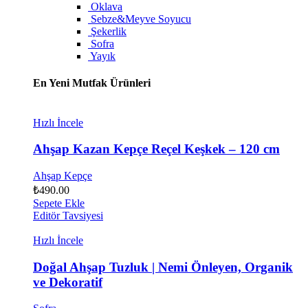
Oklava
Sebze&Meyve Soyucu
Şekerlik
Sofra
Yayık
En Yeni Mutfak Ürünleri
Hızlı İncele
Ahşap Kazan Kepçe Reçel Keşkek – 120 cm
Ahşap Kepçe
₺
490.00
Sepete Ekle
Editör Tavsiyesi
Hızlı İncele
Doğal Ahşap Tuzluk | Nemi Önleyen, Organik
ve Dekoratif