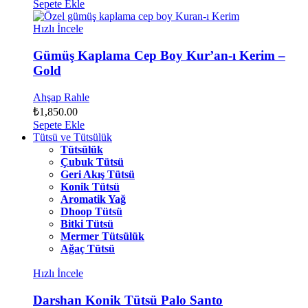
Sepete Ekle
Hızlı İncele
Gümüş Kaplama Cep Boy Kur’an-ı Kerim –
Gold
Ahşap Rahle
₺
1,850.00
Sepete Ekle
Tütsü ve Tütsülük
Tütsülük
Çubuk Tütsü
Geri Akış Tütsü
Konik Tütsü
Aromatik Yağ
Dhoop Tütsü
Bitki Tütsü
Mermer Tütsülük
Ağaç Tütsü
Hızlı İncele
Darshan Konik Tütsü Palo Santo