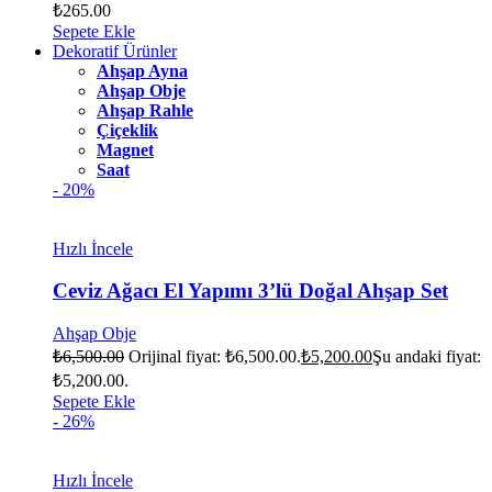
₺
265.00
Sepete Ekle
Dekoratif Ürünler
Ahşap Ayna
Ahşap Obje
Ahşap Rahle
Çiçeklik
Magnet
Saat
- 20%
Hızlı İncele
Ceviz Ağacı El Yapımı 3’lü Doğal Ahşap Set
Ahşap Obje
₺
6,500.00
Orijinal fiyat: ₺6,500.00.
₺
5,200.00
Şu andaki fiyat:
₺5,200.00.
Sepete Ekle
- 26%
Hızlı İncele