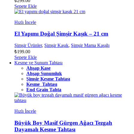
₺
299.00
Sepete Ekle
Hızlı İncele
El Yapımı Doğal Şimşir Kaşık – 21 cm
Şimşir Ürünler
,
Şimşir Kaşık
,
Şimşir Mama Kaşığı
₺
199.00
Sepete Ekle
Kesme ve Sunum Tahtası
Ahşap Kase
Ahşap Sunumluk
Şimşir Kesme Tahtası
Kesme Tahtası
End Grain Tahta
Hızlı İncele
Büyük Boy Masif Gürgen Ağacı Tezgah
Dayamalı Kesme Tahtası