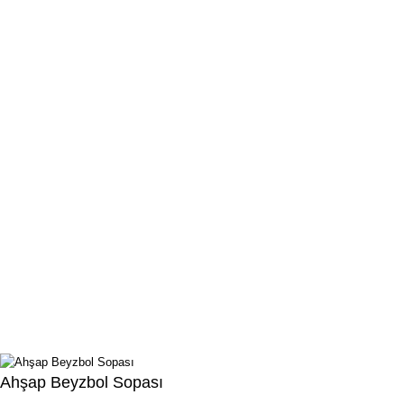
AHŞAP ÜRÜNLER
Şimşir Ürünler
Gürgen Ağacı Ürünleri
Zeytin Ağacı Ürünleri
Boyalı El Emeği Ürünler
Sunumluklar
Boyalı Setler
Ulu Ahşap
– Doğal Ahşap Ürünleri
Kale Mah. Kasaplar Cad. No:30/5, İlkadım/Samsun
0540 558 58 55
Ahşap Beyzbol Sopası