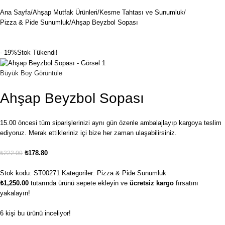
Ana Sayfa
Ahşap Mutfak Ürünleri
Kesme Tahtası ve Sunumluk
Pizza & Pide Sunumluk
Ahşap Beyzbol Sopası
- 19%
Stok Tükendi!
Büyük Boy Görüntüle
Ahşap Beyzbol Sopası
15.00 öncesi tüm siparişlerinizi aynı gün özenle ambalajlayıp kargoya teslim
ediyoruz. Merak ettikleriniz içi bize her zaman ulaşabilirsiniz.
₺
178.80
₺
222.00
Stok kodu:
ST00271
Kategoriler:
Pizza & Pide Sunumluk
₺
1,250.00
tutarında ürünü sepete ekleyin ve
ücretsiz kargo
fırsatını
yakalayın!
6
kişi bu ürünü inceliyor!