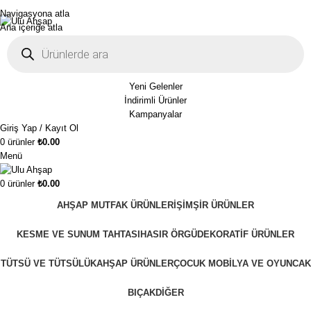
1250₺ üzeri siparişlerinizde ücretsiz kargo!
Navigasyona atla
Ana içeriğe atla
Yeni Gelenler
İndirimli Ürünler
Kampanyalar
Giriş Yap / Kayıt Ol
0
ürünler
₺
0.00
Menü
0
ürünler
₺
0.00
AHŞAP MUTFAK ÜRÜNLERI
ŞIMŞIR ÜRÜNLER
KESME VE SUNUM TAHTASI
HASIR ÖRGÜ
DEKORATIF ÜRÜNLER
TÜTSÜ VE TÜTSÜLÜK
AHŞAP ÜRÜNLER
ÇOCUK MOBILYA VE OYUNCAK
BIÇAK
DIĞER