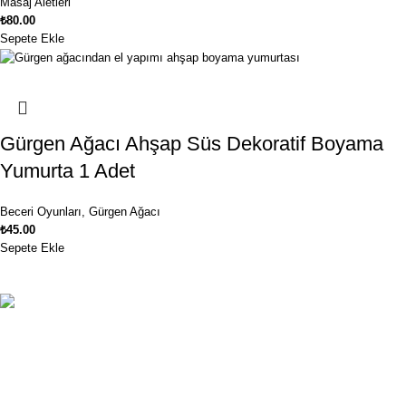
Masaj Aletleri
₺
80.00
Sepete Ekle
Gürgen Ağacı Ahşap Süs Dekoratif Boyama
Yumurta 1 Adet
Beceri Oyunları
,
Gürgen Ağacı
₺
45.00
Sepete Ekle
Ücretsiz Kargo
1250₺ ve üzeri siparişlerinizde kargo ücretsiz!