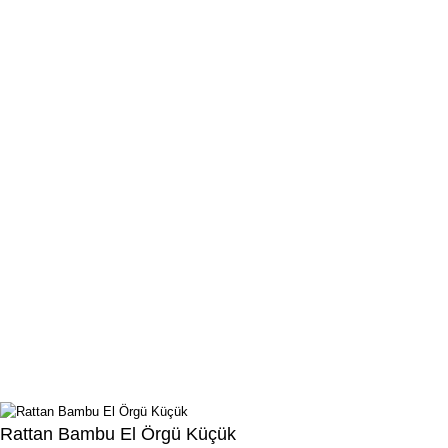
AHŞAP ÜRÜNLER
Şimşir Ürünler
Gürgen Ağacı Ürünleri
Zeytin Ağacı Ürünleri
Boyalı El Emeği Ürünler
Sunumluklar
Boyalı Setler
Ulu Ahşap
– Doğal Ahşap Ürünleri
Kale Mah. Kasaplar Cad. No:30/5, İlkadım/Samsun
0540 558 58 55
Rattan Bambu El Örgü Küçük