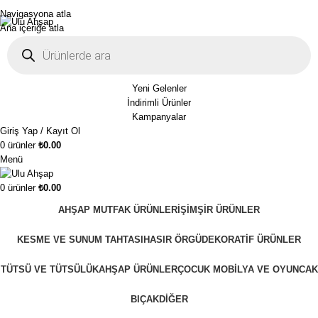
1250₺ üzeri siparişlerinizde ücretsiz kargo!
Navigasyona atla
Ana içeriğe atla
Yeni Gelenler
İndirimli Ürünler
Kampanyalar
Giriş Yap / Kayıt Ol
0
ürünler
₺
0.00
Menü
0
ürünler
₺
0.00
AHŞAP MUTFAK ÜRÜNLERI
ŞIMŞIR ÜRÜNLER
KESME VE SUNUM TAHTASI
HASIR ÖRGÜ
DEKORATIF ÜRÜNLER
TÜTSÜ VE TÜTSÜLÜK
AHŞAP ÜRÜNLER
ÇOCUK MOBILYA VE OYUNCAK
BIÇAK
DIĞER