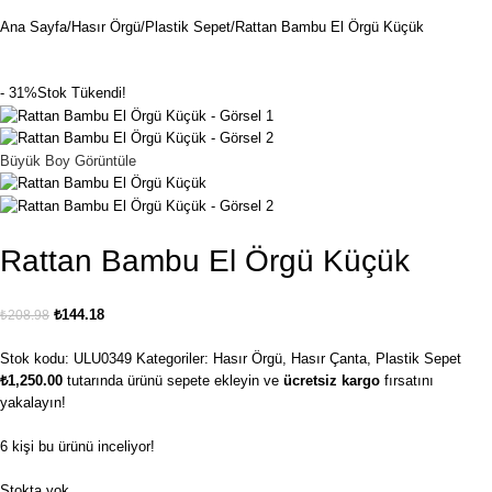
Ana Sayfa
Hasır Örgü
Plastik Sepet
Rattan Bambu El Örgü Küçük
- 31%
Stok Tükendi!
Büyük Boy Görüntüle
Rattan Bambu El Örgü Küçük
₺
144.18
₺
208.98
Stok kodu:
ULU0349
Kategoriler:
Hasır Örgü
,
Hasır Çanta
,
Plastik Sepet
₺
1,250.00
tutarında ürünü sepete ekleyin ve
ücretsiz kargo
fırsatını
yakalayın!
6
kişi bu ürünü inceliyor!
Stokta yok