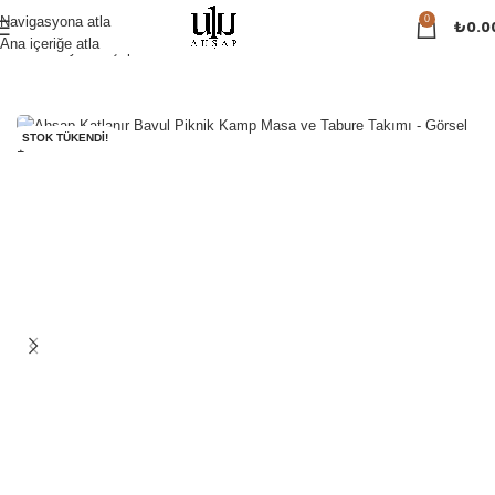
0
Navigasyona atla
₺
0.0
Ana içeriğe atla
Ana Sayfa
Ahşap Ürünler
Katlanır Masa Takımı
STOK TÜKENDI!