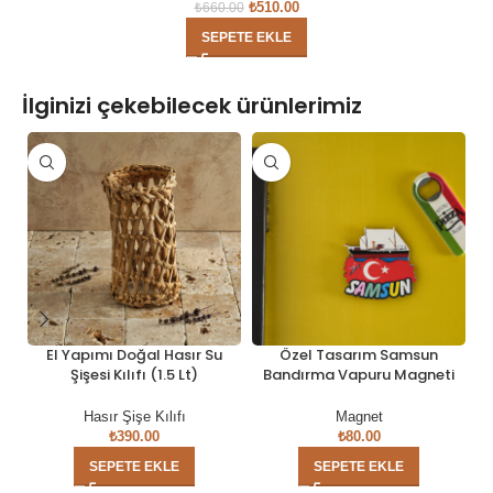
₺
510.00
₺
660.00
SEPETE EKLE
İlginizi çekebilecek ürünlerimiz
El Yapımı Doğal Hasır Su
Özel Tasarım Samsun
Şişesi Kılıfı (1.5 Lt)
Bandırma Vapuru Magneti
Hasır Şişe Kılıfı
Magnet
₺
390.00
₺
80.00
SEPETE EKLE
SEPETE EKLE