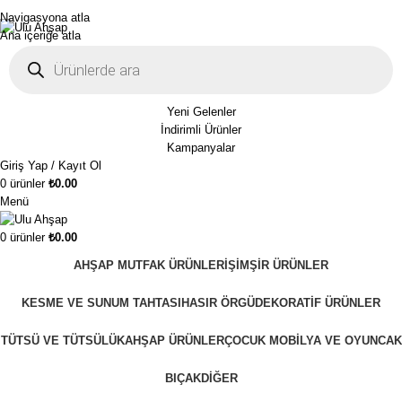
1250₺ üzeri siparişlerinizde ücretsiz kargo!
Navigasyona atla
Ana içeriğe atla
Yeni Gelenler
İndirimli Ürünler
Kampanyalar
Giriş Yap / Kayıt Ol
0
ürünler
₺
0.00
Menü
0
ürünler
₺
0.00
AHŞAP MUTFAK ÜRÜNLERI
ŞIMŞIR ÜRÜNLER
KESME VE SUNUM TAHTASI
HASIR ÖRGÜ
DEKORATIF ÜRÜNLER
TÜTSÜ VE TÜTSÜLÜK
AHŞAP ÜRÜNLER
ÇOCUK MOBILYA VE OYUNCAK
BIÇAK
DIĞER