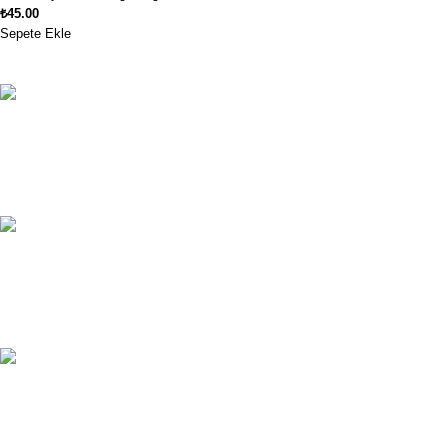
₺
45.00
Sepete Ekle
Ücretsiz Kargo
1250₺ ve üzeri siparişlerinizde kargo ücretsiz!
Müşteri Hizmetleri
Müşteri hizmetlerimiz haftanın 7 günü hizmetinizde.
Güvenli Ödeme