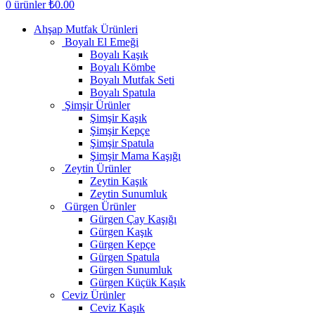
0
ürünler
₺
0.00
Ahşap Mutfak Ürünleri
Boyalı El Emeği
Boyalı Kaşık
Boyalı Kömbe
Boyalı Mutfak Seti
Boyalı Spatula
Şimşir Ürünler
Şimşir Kaşık
Şimşir Kepçe
Şimşir Spatula
Şimşir Mama Kaşığı
Zeytin Ürünler
Zeytin Kaşık
Zeytin Sunumluk
Gürgen Ürünler
Gürgen Çay Kaşığı
Gürgen Kaşık
Gürgen Kepçe
Gürgen Spatula
Gürgen Sunumluk
Gürgen Küçük Kaşık
Ceviz Ürünler
Ceviz Kaşık