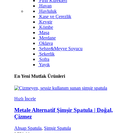
Fırın Kürekleri
Havan
Havluluk
Kase ve Çerezlik
Kevgir
Kömbe
Maşa
Merdane
Oklava
Sebze&Meyve Soyucu
Şekerlik
Sofra
Yayık
En Yeni Mutfak Ürünleri
Hızlı İncele
Metale Alternatif Şimşir Spatula | Doğal,
Çizmez
Ahşap Spatula
,
Şimşir Spatula