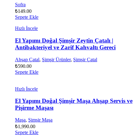
Sofra
₺
149.00
Sepete Ekle
Hızlı İncele
El Yapımı Doğal Şimşir Zeytin Çatalı |
Antibakteriyel ve Zarif Kahvaltı Gereci
Ahşap Çatal
,
Şimşir Ürünler
,
Şimşir Çatal
₺
590.00
Sepete Ekle
Hızlı İncele
El Yapımı Doğal Şimşir Maşa Ahşap Servis ve
Pişirme Maşası
Maşa
,
Şimşir Maşa
₺
1,990.00
Sepete Ekle