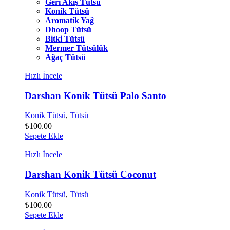
Geri Akış Tütsü
Konik Tütsü
Aromatik Yağ
Dhoop Tütsü
Bitki Tütsü
Mermer Tütsülük
Ağaç Tütsü
Hızlı İncele
Darshan Konik Tütsü Palo Santo
Konik Tütsü
,
Tütsü
₺
100.00
Sepete Ekle
Hızlı İncele
Darshan Konik Tütsü Coconut
Konik Tütsü
,
Tütsü
₺
100.00
Sepete Ekle