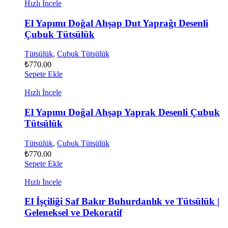
Hızlı İncele
El Yapımı Doğal Ahşap Dut Yaprağı Desenli
Çubuk Tütsülük
Tütsülük
,
Çubuk Tütsülük
₺
770.00
Sepete Ekle
Hızlı İncele
El Yapımı Doğal Ahşap Yaprak Desenli Çubuk
Tütsülük
Tütsülük
,
Çubuk Tütsülük
₺
770.00
Sepete Ekle
Hızlı İncele
El İşçiliği Saf Bakır Buhurdanlık ve Tütsülük |
Geleneksel ve Dekoratif