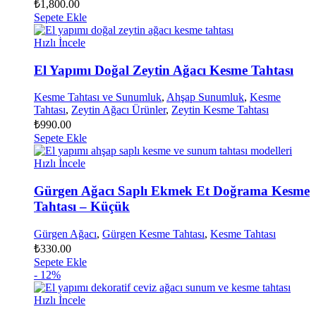
₺
1,800.00
Sepete Ekle
Hızlı İncele
El Yapımı Doğal Zeytin Ağacı Kesme Tahtası
Kesme Tahtası ve Sunumluk
,
Ahşap Sunumluk
,
Kesme
Tahtası
,
Zeytin Ağacı Ürünler
,
Zeytin Kesme Tahtası
₺
990.00
Sepete Ekle
Hızlı İncele
Gürgen Ağacı Saplı Ekmek Et Doğrama Kesme
Tahtası – Küçük
Gürgen Ağacı
,
Gürgen Kesme Tahtası
,
Kesme Tahtası
₺
330.00
Sepete Ekle
- 12%
Hızlı İncele