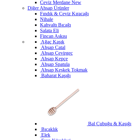
Ceviz Merdane
New
Diğer Ahşap Ürünler
Fındık & Ceviz Kıracağı
Nihale
Kahvaltı Bıçağı
Salata Eli
Fincan Askısı
Ağaç Kaşık
Ahşap Çatal
Ahşap Çevirgeç
Ahşap Kepçe
Ahşap Spatula
Ahşap Keşkek Tokmak
Baharat Kaşığı
Bal Çubuğu & Kaşığı
Bıçaklık
Elek