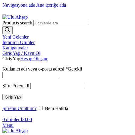
Navigasyona atla
Ana içeriğe atla
1250₺ üzeri siparişlerinizde ücretsiz kargo!
Products search
Yeni Gelenler
İndirimli Ürünler
Kampanyalar
Giriş Yap / Kayıt Ol
Giriş Yap
Hesap Oluştur
Kullanıcı adı veya e-posta adresi
*
Gerekli
Şifre
*
Gerekli
Giriş Yap
Şifremi Unuttum?
Beni Hatırla
0
ürünler
₺
0.00
Menü