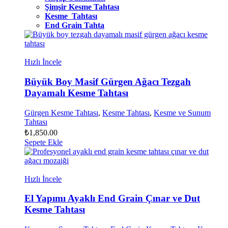
Şimşir Kesme Tahtası
Kesme Tahtası
End Grain Tahta
Hızlı İncele
Büyük Boy Masif Gürgen Ağacı Tezgah
Dayamalı Kesme Tahtası
Gürgen Kesme Tahtası
,
Kesme Tahtası
,
Kesme ve Sunum
Tahtası
₺
1,850.00
Sepete Ekle
Hızlı İncele
El Yapımı Ayaklı End Grain Çınar ve Dut
Kesme Tahtası