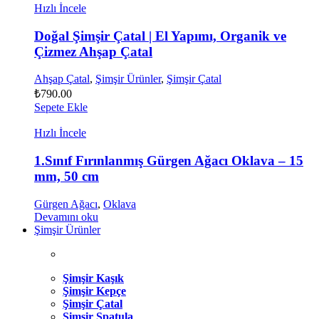
Hızlı İncele
Doğal Şimşir Çatal | El Yapımı, Organik ve
Çizmez Ahşap Çatal
Ahşap Çatal
,
Şimşir Ürünler
,
Şimşir Çatal
₺
790.00
Sepete Ekle
Hızlı İncele
1.Sınıf Fırınlanmış Gürgen Ağacı Oklava – 15
mm, 50 cm
Gürgen Ağacı
,
Oklava
Devamını oku
Şimşir Ürünler
Şimşir Kaşık
Şimşir Kepçe
Şimşir Çatal
Şimşir Spatula