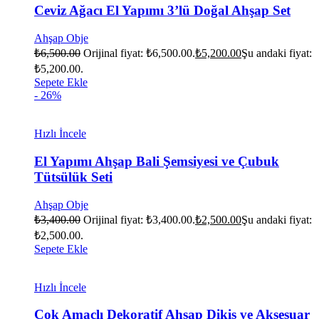
Ceviz Ağacı El Yapımı 3’lü Doğal Ahşap Set
Ahşap Obje
₺
6,500.00
Orijinal fiyat: ₺6,500.00.
₺
5,200.00
Şu andaki fiyat:
₺5,200.00.
Sepete Ekle
- 26%
Hızlı İncele
El Yapımı Ahşap Bali Şemsiyesi ve Çubuk
Tütsülük Seti
Ahşap Obje
₺
3,400.00
Orijinal fiyat: ₺3,400.00.
₺
2,500.00
Şu andaki fiyat:
₺2,500.00.
Sepete Ekle
Hızlı İncele
Çok Amaçlı Dekoratif Ahşap Dikiş ve Aksesuar