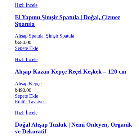
Hızlı İncele
El Yapımı Şimşir Spatula | Doğal, Çizmez
Spatula
Ahşap Spatula
,
Şimşir Spatula
₺
680.00
Sepete Ekle
Hızlı İncele
Ahşap Kazan Kepçe Reçel Keşkek – 120 cm
Ahşap Kepçe
₺
490.00
Sepete Ekle
Editör Tavsiyesi
Hızlı İncele
Doğal Ahşap Tuzluk | Nemi Önleyen, Organik
ve Dekoratif