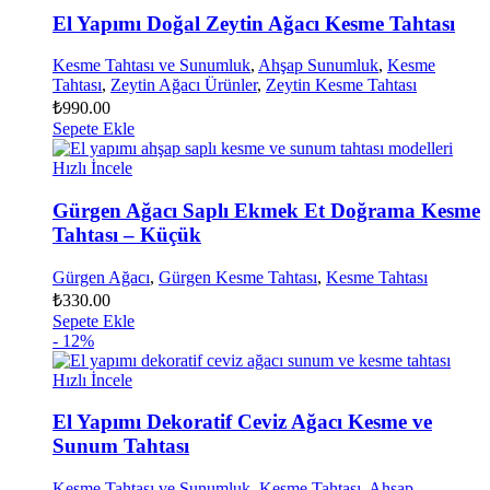
El Yapımı Doğal Zeytin Ağacı Kesme Tahtası
Kesme Tahtası ve Sunumluk
,
Ahşap Sunumluk
,
Kesme
Tahtası
,
Zeytin Ağacı Ürünler
,
Zeytin Kesme Tahtası
₺
990.00
Sepete Ekle
Hızlı İncele
Gürgen Ağacı Saplı Ekmek Et Doğrama Kesme
Tahtası – Küçük
Gürgen Ağacı
,
Gürgen Kesme Tahtası
,
Kesme Tahtası
₺
330.00
Sepete Ekle
- 12%
Hızlı İncele
El Yapımı Dekoratif Ceviz Ağacı Kesme ve
Sunum Tahtası
Kesme Tahtası ve Sunumluk
,
Kesme Tahtası
,
Ahşap