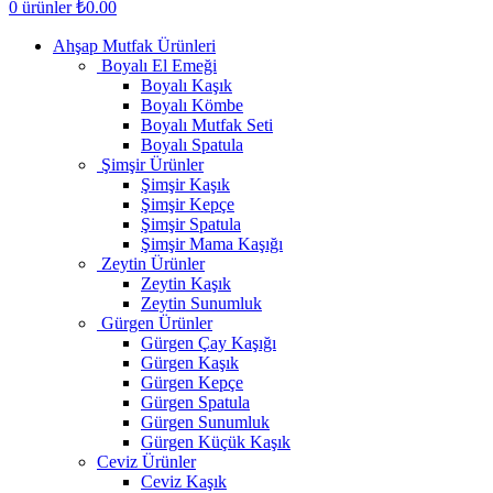
0
ürünler
₺
0.00
Ahşap Mutfak Ürünleri
Boyalı El Emeği
Boyalı Kaşık
Boyalı Kömbe
Boyalı Mutfak Seti
Boyalı Spatula
Şimşir Ürünler
Şimşir Kaşık
Şimşir Kepçe
Şimşir Spatula
Şimşir Mama Kaşığı
Zeytin Ürünler
Zeytin Kaşık
Zeytin Sunumluk
Gürgen Ürünler
Gürgen Çay Kaşığı
Gürgen Kaşık
Gürgen Kepçe
Gürgen Spatula
Gürgen Sunumluk
Gürgen Küçük Kaşık
Ceviz Ürünler
Ceviz Kaşık