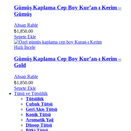
Gümüş Kaplama Cep Boy Kur’an-ı Kerim –
Gümüş
Ahşap Rahle
₺
1,850.00
Sepete Ekle
Hızlı İncele
Gümüş Kaplama Cep Boy Kur’an-ı Kerim –
Gold
Ahşap Rahle
₺
1,850.00
Sepete Ekle
Tütsü ve Tütsülük
Tütsülük
Çubuk Tütsü
Geri Akış Tütsü
Konik Tütsü
Aromatik Yağ
Dhoop Tütsü
Bitki Tütsü