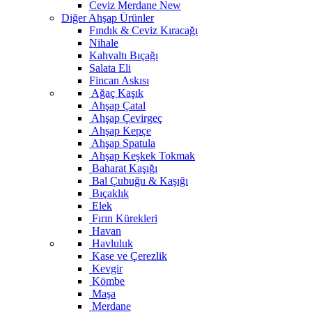
Ceviz Merdane
New
Diğer Ahşap Ürünler
Fındık & Ceviz Kıracağı
Nihale
Kahvaltı Bıçağı
Salata Eli
Fincan Askısı
Ağaç Kaşık
Ahşap Çatal
Ahşap Çevirgeç
Ahşap Kepçe
Ahşap Spatula
Ahşap Keşkek Tokmak
Baharat Kaşığı
Bal Çubuğu & Kaşığı
Bıçaklık
Elek
Fırın Kürekleri
Havan
Havluluk
Kase ve Çerezlik
Kevgir
Kömbe
Maşa
Merdane