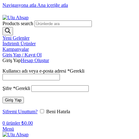
Navigasyona atla
Ana içeriğe atla
1250₺ üzeri siparişlerinizde ücretsiz kargo!
Products search
Yeni Gelenler
İndirimli Ürünler
Kampanyalar
Giriş Yap / Kayıt Ol
Giriş Yap
Hesap Oluştur
Kullanıcı adı veya e-posta adresi
*
Gerekli
Şifre
*
Gerekli
Giriş Yap
Şifremi Unuttum?
Beni Hatırla
0
ürünler
₺
0.00
Menü