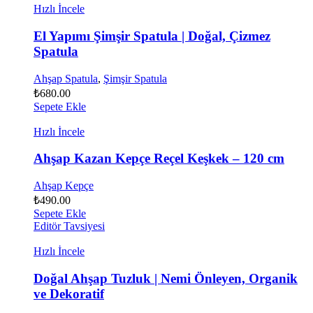
Hızlı İncele
El Yapımı Şimşir Spatula | Doğal, Çizmez
Spatula
Ahşap Spatula
,
Şimşir Spatula
₺
680.00
Sepete Ekle
Hızlı İncele
Ahşap Kazan Kepçe Reçel Keşkek – 120 cm
Ahşap Kepçe
₺
490.00
Sepete Ekle
Editör Tavsiyesi
Hızlı İncele
Doğal Ahşap Tuzluk | Nemi Önleyen, Organik
ve Dekoratif