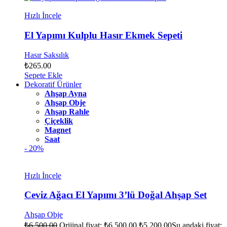
Hızlı İncele
El Yapımı Kulplu Hasır Ekmek Sepeti
Hasır Saksılık
₺
265.00
Sepete Ekle
Dekoratif Ürünler
Ahşap Ayna
Ahşap Obje
Ahşap Rahle
Çiçeklik
Magnet
Saat
- 20%
Hızlı İncele
Ceviz Ağacı El Yapımı 3’lü Doğal Ahşap Set
Ahşap Obje
₺
6,500.00
Orijinal fiyat: ₺6,500.00.
₺
5,200.00
Şu andaki fiyat: