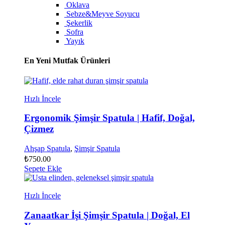
Oklava
Sebze&Meyve Soyucu
Şekerlik
Sofra
Yayık
En Yeni Mutfak Ürünleri
Hızlı İncele
Ergonomik Şimşir Spatula | Hafif, Doğal,
Çizmez
Ahşap Spatula
,
Şimşir Spatula
₺
750.00
Sepete Ekle
Hızlı İncele
Zanaatkar İşi Şimşir Spatula | Doğal, El