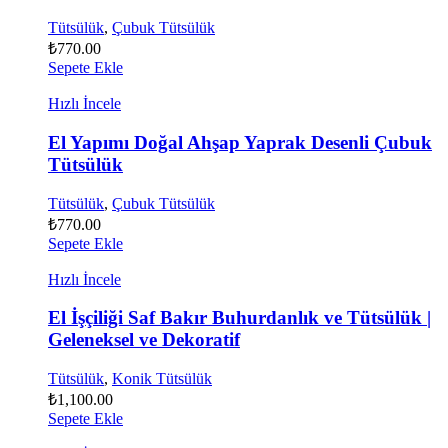
Tütsülük
,
Çubuk Tütsülük
₺
770.00
Sepete Ekle
Hızlı İncele
El Yapımı Doğal Ahşap Yaprak Desenli Çubuk
Tütsülük
Tütsülük
,
Çubuk Tütsülük
₺
770.00
Sepete Ekle
Hızlı İncele
El İşçiliği Saf Bakır Buhurdanlık ve Tütsülük |
Geleneksel ve Dekoratif
Tütsülük
,
Konik Tütsülük
₺
1,100.00
Sepete Ekle