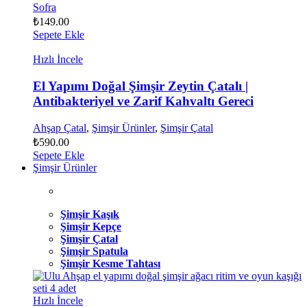
Sofra
₺
149.00
Sepete Ekle
Hızlı İncele
El Yapımı Doğal Şimşir Zeytin Çatalı |
Antibakteriyel ve Zarif Kahvaltı Gereci
Ahşap Çatal
,
Şimşir Ürünler
,
Şimşir Çatal
₺
590.00
Sepete Ekle
Şimşir Ürünler
Şimşir Kaşık
Şimşir Kepçe
Şimşir Çatal
Şimşir Spatula
Şimşir Kesme Tahtası
Hızlı İncele