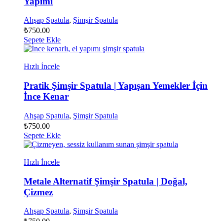
Yapımı
Ahşap Spatula
,
Şimşir Spatula
₺
750.00
Sepete Ekle
Hızlı İncele
Pratik Şimşir Spatula | Yapışan Yemekler İçin
İnce Kenar
Ahşap Spatula
,
Şimşir Spatula
₺
750.00
Sepete Ekle
Hızlı İncele
Metale Alternatif Şimşir Spatula | Doğal,
Çizmez
Ahşap Spatula
,
Şimşir Spatula