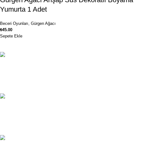
Yumurta 1 Adet
Beceri Oyunları
,
Gürgen Ağacı
₺
45.00
Sepete Ekle
Ücretsiz Kargo
1250₺ ve üzeri siparişlerinizde kargo ücretsiz!
Müşteri Hizmetleri
Müşteri hizmetlerimiz haftanın 7 günü hizmetinizde.