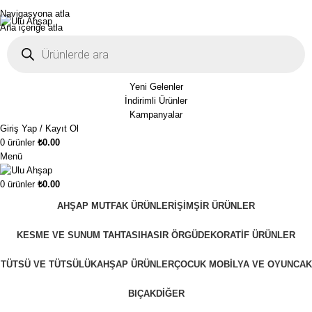
1250₺ üzeri siparişlerinizde ücretsiz kargo!
Navigasyona atla
Ana içeriğe atla
Yeni Gelenler
İndirimli Ürünler
Kampanyalar
Giriş Yap / Kayıt Ol
0
ürünler
₺
0.00
Menü
0
ürünler
₺
0.00
AHŞAP MUTFAK ÜRÜNLERI
ŞIMŞIR ÜRÜNLER
KESME VE SUNUM TAHTASI
HASIR ÖRGÜ
DEKORATIF ÜRÜNLER
TÜTSÜ VE TÜTSÜLÜK
AHŞAP ÜRÜNLER
ÇOCUK MOBILYA VE OYUNCAK
BIÇAK
DIĞER