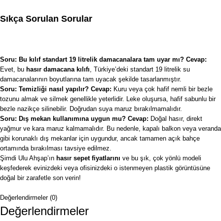
Sıkça Sorulan Sorular
Soru: Bu kılıf standart 19 litrelik damacanalara tam uyar mı?
Cevap:
Evet, bu
hasır damacana kılıfı
, Türkiye’deki standart 19 litrelik su
damacanalarının boyutlarına tam uyacak şekilde tasarlanmıştır.
Soru: Temizliği nasıl yapılır?
Cevap:
Kuru veya çok hafif nemli bir bezle
tozunu almak ve silmek genellikle yeterlidir. Leke oluşursa, hafif sabunlu bir
bezle nazikçe silinebilir. Doğrudan suya maruz bırakılmamalıdır.
Soru: Dış mekan kullanımına uygun mu?
Cevap:
Doğal hasır, direkt
yağmur ve kara maruz kalmamalıdır. Bu nedenle, kapalı balkon veya veranda
gibi korunaklı dış mekanlar için uygundur, ancak tamamen açık bahçe
ortamında bırakılması tavsiye edilmez.
Şimdi Ulu Ahşap’ın
hasır sepet fiyatlarını
ve bu şık, çok yönlü modeli
keşfederek evinizdeki veya ofisinizdeki o istenmeyen plastik görüntüsüne
doğal bir zarafetle son verin!
Değerlendirmeler (0)
Değerlendirmeler