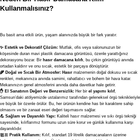
Kullanmalısınız?
Bu basit ama etkili ürün, yaşam alanınızda büyük bir fark yaratır.
✨ Estetik ve Dekoratif Çözüm:
Mutfak, ofis veya salonunuzun bir
köşesinde duran mavi plastik damacana görüntüsü, özenle yarattığınız
dekorasyonu bozar. Bir
hasır damacana kılıfı
, bu çirkin görüntüyü anında
ortadan kaldırır ve onu sıcak, estetik bir parçaya dönüştürür.
🌾 Doğal ve Sıcak Bir Atmosfer:
Hasır
malzemenin doğal dokusu ve sıcak
renkleri, mekanınıza anında samimi, rahatlatıcı ve bohem bir hava katar.
Mekanınızın genel atmosferini anında daha davetkar hale getirir.
✋ El Sanatının Değeri ve Benzersizlik:
Her bir
el yapımı kılıf
,
Samsun’daki atölyemizde ustalarımız tarafından geleneksel örgü teknikleriyle
ve büyük bir özenle örülür. Bu, her ürünün kendine has bir karaktere sahip
olmasını ve bir zanaat eseri değeri taşımasını sağlar.
💪 Sağlam ve Dayanıklı Yapı:
Kaliteli hasır malzemesi ve sıkı örgü tekniği
sayesinde, kılıflarımız formunu uzun süre korur ve günlük kullanıma karşı
dayanıklıdır.
펌프 Pratik Kullanım:
Kılıf, standart 19 litrelik damacanaların üzerine