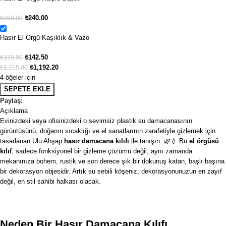
₺
240.00
₺
250.00
Hasır El Örgü Kaşıklık & Vazo
₺
142.50
₺
150.00
₺
1,192.20
₺
1,215.00
4 öğeler için
SEPETE EKLE
Paylaş:
Açıklama
Evinizdeki veya ofisinizdeki o sevimsiz plastik su damacanasının
görüntüsünü, doğanın sıcaklığı ve el sanatlarının zarafetiyle gizlemek için
tasarlanan Ulu Ahşap
hasır damacana kılıfı
ile tanışın. 🌿💧 Bu
el örgüsü
kılıf
, sadece fonksiyonel bir gizleme çözümü değil, aynı zamanda
mekanınıza bohem, rustik ve son derece şık bir dokunuş katan, başlı başına
bir dekorasyon objesidir. Artık su sebili köşeniz, dekorasyonunuzun en zayıf
değil, en stil sahibi halkası olacak.
Neden Bir Hasır Damacana Kılıfı