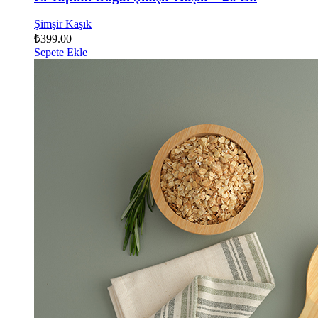
Şimşir Kaşık
₺
399.00
Sepete Ekle