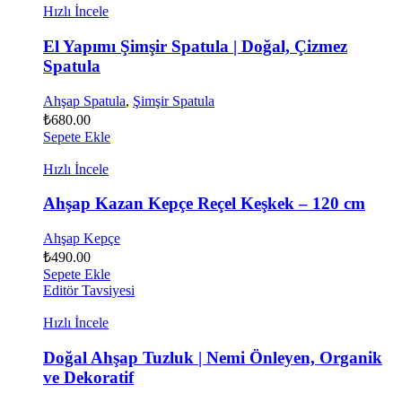
Hızlı İncele
El Yapımı Şimşir Spatula | Doğal, Çizmez
Spatula
Ahşap Spatula
,
Şimşir Spatula
₺
680.00
Sepete Ekle
Hızlı İncele
Ahşap Kazan Kepçe Reçel Keşkek – 120 cm
Ahşap Kepçe
₺
490.00
Sepete Ekle
Editör Tavsiyesi
Hızlı İncele
Doğal Ahşap Tuzluk | Nemi Önleyen, Organik
ve Dekoratif