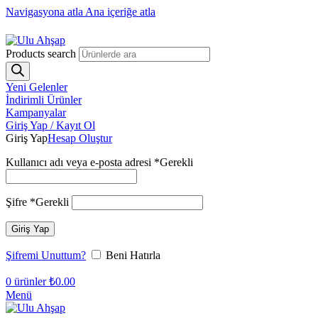
Navigasyona atla
Ana içeriğe atla
1250₺ üzeri siparişlerinizde ücretsiz kargo!
Products search
Yeni Gelenler
İndirimli Ürünler
Kampanyalar
Giriş Yap / Kayıt Ol
Giriş Yap
Hesap Oluştur
Kullanıcı adı veya e-posta adresi
*
Gerekli
Şifre
*
Gerekli
Giriş Yap
Şifremi Unuttum?
Beni Hatırla
0
ürünler
₺
0.00
Menü