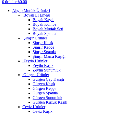
0
ürünler
₺
0.00
Ahşap Mutfak Ürünleri
Boyalı El Emeği
Boyalı Kaşık
Boyalı Kömbe
Boyalı Mutfak Seti
Boyalı Spatula
Şimşir Ürünler
Şimşir Kaşık
Şimşir Kepçe
Şimşir Spatula
Şimşir Mama Kaşığı
Zeytin Ürünler
Zeytin Kaşık
Zeytin Sunumluk
Gürgen Ürünler
Gürgen Çay Kaşığı
Gürgen Kaşık
Gürgen Kepçe
Gürgen Spatula
Gürgen Sunumluk
Gürgen Küçük Kaşık
Ceviz Ürünler
Ceviz Kaşık