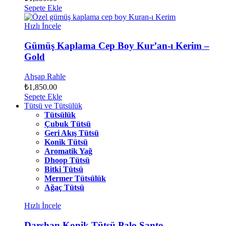
Sepete Ekle
Hızlı İncele
Gümüş Kaplama Cep Boy Kur’an-ı Kerim –
Gold
Ahşap Rahle
₺
1,850.00
Sepete Ekle
Tütsü ve Tütsülük
Tütsülük
Çubuk Tütsü
Geri Akış Tütsü
Konik Tütsü
Aromatik Yağ
Dhoop Tütsü
Bitki Tütsü
Mermer Tütsülük
Ağaç Tütsü
Hızlı İncele
Darshan Konik Tütsü Palo Santo