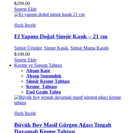
₺
299.00
Sepete Ekle
Hızlı İncele
El Yapımı Doğal Şimşir Kaşık – 21 cm
Şimşir Ürünler
,
Şimşir Kaşık
,
Şimşir Mama Kaşığı
₺
199.00
Sepete Ekle
Kesme ve Sunum Tahtası
Ahşap Kase
Ahşap Sunumluk
Şimşir Kesme Tahtası
Kesme Tahtası
End Grain Tahta
Hızlı İncele
Büyük Boy Masif Gürgen Ağacı Tezgah
Dayamalı Kesme Tahtası