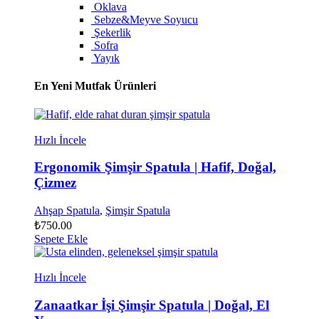
Oklava
Sebze&Meyve Soyucu
Şekerlik
Sofra
Yayık
En Yeni Mutfak Ürünleri
Hızlı İncele
Ergonomik Şimşir Spatula | Hafif, Doğal,
Çizmez
Ahşap Spatula
,
Şimşir Spatula
₺
750.00
Sepete Ekle
Hızlı İncele
Zanaatkar İşi Şimşir Spatula | Doğal, El