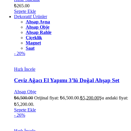
₺
265.00
Sepete Ekle
Dekoratif Ürünler
Ahşap Ayna
Ahşap Obje
Ahşap Rahle
Çiçeklik
Magnet
Saat
- 20%
Hızlı İncele
Ceviz Ağacı El Yapımı 3’lü Doğal Ahşap Set
Ahşap Obje
₺
6,500.00
Orijinal fiyat: ₺6,500.00.
₺
5,200.00
Şu andaki fiyat:
₺5,200.00.
Sepete Ekle
- 26%
Hızlı İncele