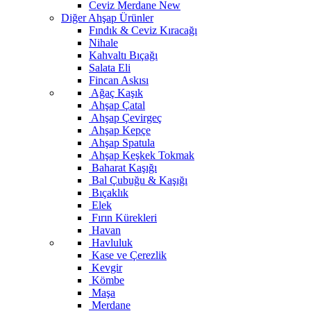
Ceviz Merdane
New
Diğer Ahşap Ürünler
Fındık & Ceviz Kıracağı
Nihale
Kahvaltı Bıçağı
Salata Eli
Fincan Askısı
Ağaç Kaşık
Ahşap Çatal
Ahşap Çevirgeç
Ahşap Kepçe
Ahşap Spatula
Ahşap Keşkek Tokmak
Baharat Kaşığı
Bal Çubuğu & Kaşığı
Bıçaklık
Elek
Fırın Kürekleri
Havan
Havluluk
Kase ve Çerezlik
Kevgir
Kömbe
Maşa
Merdane