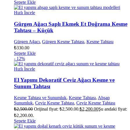
Sepete Ekle
Hızlı İncele
Gürgen Ağacı Saplı Ekmek Et Doğrama Kesme
Tahtası – Küçük
Gürgen Ağacı
,
Gürgen Kesme Tahtası
,
Kesme Tahtası
₺
330.00
Sepete Ekle
- 12%
Hızlı İncele
El Yapımı Dekoratif Ceviz Ağacı Kesme ve
Sunum Tahtası
Kesme Tahtası ve Sunumluk
,
Kesme Tahtası
,
Ahşap
Sunumluk
,
Ceviz Kesme Tahtası
,
Ceviz Kesme Tahtası
₺
2,500.00
Orijinal fiyat: ₺2,500.00.
₺
2,200.00
Şu andaki fiyat:
₺2,200.00.
Sepete Ekle