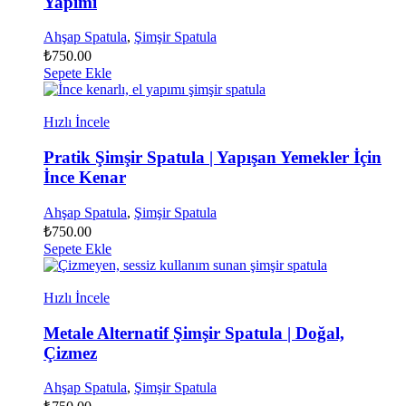
Yapımı
Ahşap Spatula
,
Şimşir Spatula
₺
750.00
Sepete Ekle
Hızlı İncele
Pratik Şimşir Spatula | Yapışan Yemekler İçin
İnce Kenar
Ahşap Spatula
,
Şimşir Spatula
₺
750.00
Sepete Ekle
Hızlı İncele
Metale Alternatif Şimşir Spatula | Doğal,
Çizmez
Ahşap Spatula
,
Şimşir Spatula