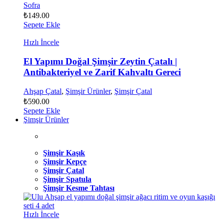
Sofra
₺
149.00
Sepete Ekle
Hızlı İncele
El Yapımı Doğal Şimşir Zeytin Çatalı |
Antibakteriyel ve Zarif Kahvaltı Gereci
Ahşap Çatal
,
Şimşir Ürünler
,
Şimşir Çatal
₺
590.00
Sepete Ekle
Şimşir Ürünler
Şimşir Kaşık
Şimşir Kepçe
Şimşir Çatal
Şimşir Spatula
Şimşir Kesme Tahtası
Hızlı İncele