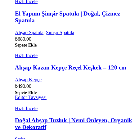
Hızlı İncele
El Yapımı Şimşir Spatula | Doğal, Çizmez
Spatula
Ahşap Spatula
,
Şimşir Spatula
₺
680.00
Sepete Ekle
Hızlı İncele
Ahşap Kazan Kepçe Reçel Keşkek – 120 cm
Ahşap Kepçe
₺
490.00
Sepete Ekle
Editör Tavsiyesi
Hızlı İncele
Doğal Ahşap Tuzluk | Nemi Önleyen, Organik
ve Dekoratif