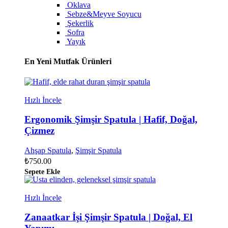
Oklava
Sebze&Meyve Soyucu
Şekerlik
Sofra
Yayık
En Yeni Mutfak Ürünleri
Hızlı İncele
Ergonomik Şimşir Spatula | Hafif, Doğal,
Çizmez
Ahşap Spatula
,
Şimşir Spatula
₺
750.00
Sepete Ekle
Hızlı İncele
Zanaatkar İşi Şimşir Spatula | Doğal, El