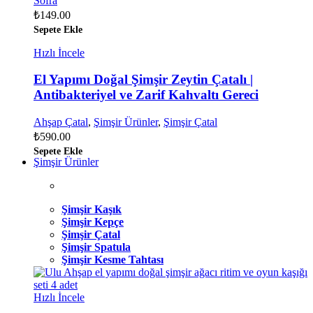
Sofra
₺
149.00
Sepete Ekle
Hızlı İncele
El Yapımı Doğal Şimşir Zeytin Çatalı |
Antibakteriyel ve Zarif Kahvaltı Gereci
Ahşap Çatal
,
Şimşir Ürünler
,
Şimşir Çatal
₺
590.00
Sepete Ekle
Şimşir Ürünler
Şimşir Kaşık
Şimşir Kepçe
Şimşir Çatal
Şimşir Spatula
Şimşir Kesme Tahtası
Hızlı İncele