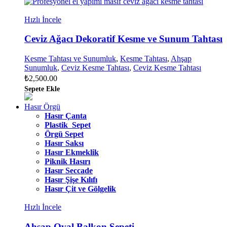
Hızlı İncele
Ceviz Ağacı Dekoratif Kesme ve Sunum Tahtası
Kesme Tahtası ve Sunumluk
,
Kesme Tahtası
,
Ahşap
Sunumluk
,
Ceviz Kesme Tahtası
,
Ceviz Kesme Tahtası
₺
2,500.00
Sepete Ekle
Hasır Örgü
Hasır Çanta
Plastik Sepet
Örgü Sepet
Hasır Saksı
Hasır Ekmeklik
Piknik Hasırı
Hasır Seccade
Hasır Şişe Kılıfı
Hasır Çit ve Gölgelik
Hızlı İncele
Ahşap Oval Balkon Sepeti