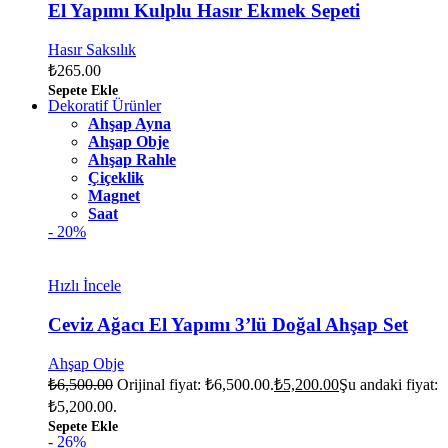
El Yapımı Kulplu Hasır Ekmek Sepeti
Hasır Saksılık
₺
265.00
Sepete Ekle
Dekoratif Ürünler
Ahşap Ayna
Ahşap Obje
Ahşap Rahle
Çiçeklik
Magnet
Saat
- 20%
Hızlı İncele
Ceviz Ağacı El Yapımı 3’lü Doğal Ahşap Set
Ahşap Obje
₺
6,500.00
Orijinal fiyat: ₺6,500.00.
₺
5,200.00
Şu andaki fiyat:
₺5,200.00.
Sepete Ekle
- 26%