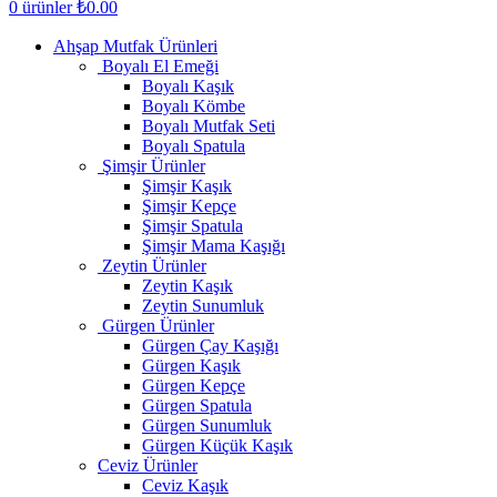
0
ürünler
₺
0.00
Ahşap Mutfak Ürünleri
Boyalı El Emeği
Boyalı Kaşık
Boyalı Kömbe
Boyalı Mutfak Seti
Boyalı Spatula
Şimşir Ürünler
Şimşir Kaşık
Şimşir Kepçe
Şimşir Spatula
Şimşir Mama Kaşığı
Zeytin Ürünler
Zeytin Kaşık
Zeytin Sunumluk
Gürgen Ürünler
Gürgen Çay Kaşığı
Gürgen Kaşık
Gürgen Kepçe
Gürgen Spatula
Gürgen Sunumluk
Gürgen Küçük Kaşık
Ceviz Ürünler
Ceviz Kaşık