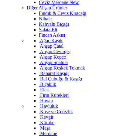
Ceviz Merdane
New
Diğer Ahşap Ürünler
Fındık & Ceviz Kıracağı
Nihale
Kahvaltı Bıçağı
Salata Eli
Fincan Askısı
Ağaç Kaşık
Ahşap Çatal
Ahşap Çevirgeç
Ahşap Kepçe
Ahşap Spatula
Ahşap Keşkek Tokmak
Baharat Kaşığı
Bal Çubuğu & Kaşığı
Bıçaklık
Elek
Fırın Kürekleri
Havan
Havluluk
Kase ve Çerezlik
Kevgir
Kömbe
Maşa
Merdane