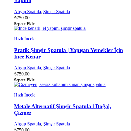
Yapımı
Ahşap Spatula
,
Şimşir Spatula
₺
750.00
Sepete Ekle
Hızlı İncele
Pratik Şimşir Spatula | Yapışan Yemekler İçin
İnce Kenar
Ahşap Spatula
,
Şimşir Spatula
₺
750.00
Sepete Ekle
Hızlı İncele
Metale Alternatif Şimşir Spatula | Doğal,
Çizmez
Ahşap Spatula
,
Şimşir Spatula
₺
750.00