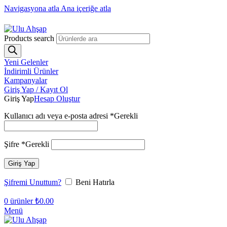
Navigasyona atla
Ana içeriğe atla
1250₺ üzeri siparişlerinizde ücretsiz kargo!
Products search
Yeni Gelenler
İndirimli Ürünler
Kampanyalar
Giriş Yap / Kayıt Ol
Giriş Yap
Hesap Oluştur
Kullanıcı adı veya e-posta adresi
*
Gerekli
Şifre
*
Gerekli
Giriş Yap
Şifremi Unuttum?
Beni Hatırla
0
ürünler
₺
0.00
Menü