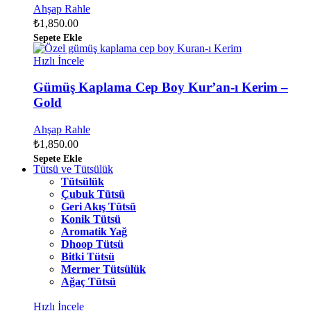
Ahşap Rahle
₺
1,850.00
Sepete Ekle
Hızlı İncele
Gümüş Kaplama Cep Boy Kur’an-ı Kerim –
Gold
Ahşap Rahle
₺
1,850.00
Sepete Ekle
Tütsü ve Tütsülük
Tütsülük
Çubuk Tütsü
Geri Akış Tütsü
Konik Tütsü
Aromatik Yağ
Dhoop Tütsü
Bitki Tütsü
Mermer Tütsülük
Ağaç Tütsü
Hızlı İncele