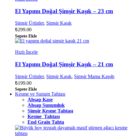
El Yapımı Doğal Şimşir Kaşık – 23 cm
Şimşir Ürünler
,
Şimşir Kaşık
₺
299.00
Sepete Ekle
Hızlı İncele
El Yapımı Doğal Şimşir Kaşık – 21 cm
Şimşir Ürünler
,
Şimşir Kaşık
,
Şimşir Mama Kaşığı
₺
199.00
Sepete Ekle
Kesme ve Sunum Tahtası
Ahşap Kase
Ahşap Sunumluk
Şimşir Kesme Tahtası
Kesme Tahtası
End Grain Tahta