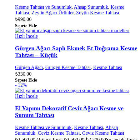
Kesme Tahtası ve Sunumluk
,
Ahşap Sunumluk
,
Kesme
Tahtası
,
Zeytin Ağacı Ürünler
,
Zeytin Kesme Tahtası
₺
990.00
Sepete Ekle
Hızlı İncele
Gürgen Ağacı Saplı Ekmek Et Doğrama Kesme
Tahtası – Küçük
Gürgen Ağacı
,
Gürgen Kesme Tahtası
,
Kesme Tahtası
₺
330.00
Sepete Ekle
- 12%
Hızlı İncele
El Yapımı Dekoratif Ceviz Ağacı Kesme ve
Sunum Tahtası
Kesme Tahtası ve Sunumluk
,
Kesme Tahtası
,
Ahşap
Sunumluk
,
Ceviz Kesme Tahtası
,
Ceviz Kesme Tahtası
₺
2,500.00
Orijinal fiyat: ₺2,500.00.
₺
2,200.00
Şu andaki fiyat: