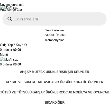
1250₺ üzeri siparişlerinizde ücretsiz kargo!
Navigasyona atla
Ana içeriğe atla
Yeni Gelenler
İndirimli Ürünler
Kampanyalar
Giriş Yap / Kayıt Ol
0
ürünler
₺
0.00
Menü
0
ürünler
₺
0.00
AHŞAP MUTFAK ÜRÜNLERI
ŞIMŞIR ÜRÜNLER
KESME VE SUNUM TAHTASI
HASIR ÖRGÜ
DEKORATIF ÜRÜNLER
TÜTSÜ VE TÜTSÜLÜK
AHŞAP ÜRÜNLER
ÇOCUK MOBILYA VE OYUNCAK
BIÇAK
DIĞER