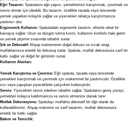
Eğri Tasarım:
Spatulanın eğri yapısı, yemeklerinizi karıştırmak, çevirmek ve
servis etmek için idealdir. Bu tasarım, özellikle tavada veya tencerede
yemek yaparken kolaylık sağlar ve yiyecekleri rahatça karıştırmanıza
yardımcı olur.
Ergonomik Kullanım:
Spatuladaki ergonomik tasarım, elinizle rahat bir
kavrayış sağlar. Uzun ve düzgün tutma kısmı, kullanımı konforlu hale getirir
ve yemek pişirme sırasında rahatlık sunar.
Şık ve Dekoratif:
Ahşap malzemenin doğal dokusu ve sıcak rengi,
mutfaklarınıza estetik bir dokunuş katar. Spatula, mutfak dekorunuza zarif bir
katkı sağlar ve doğal bir görünüm sunar.
Kullanım Alanları:
Yemek Karıştırma ve Çevirme:
Eğri spatula, tavada veya tencerede
yemekleri karıştırmak ve çevirmek için mükemmel bir yardımcıdır. Özellikle
sıvı veya yapışkan yiyeceklerle çalışırken kullanışlıdır.
Servis:
Yiyecekleri servis ederken rahatlık sağlar. Spatulanın geniş yüzeyi,
yemekleri kolayca kaldırmanıza ve servis etmenize olanak tanır.
Mutfak Dekorasyonu:
Spatulayı mutfakta dekoratif bir öğe olarak da
kullanabilirsiniz. Ahşap malzeme ve zarif tasarımı, mutfak dekorunuza
estetik bir katkı sağlar.
Bakım ve Temizlik: