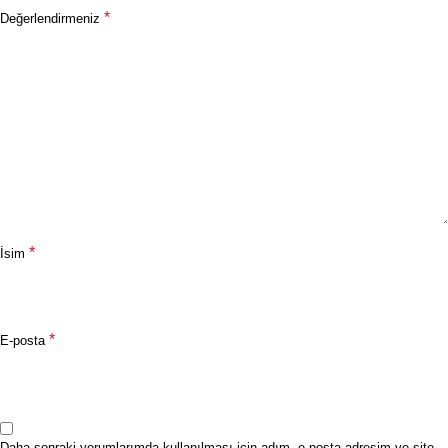
*
Değerlendirmeniz
*
İsim
*
E-posta
Daha sonraki yorumlarımda kullanılması için adım, e-posta adresim ve site