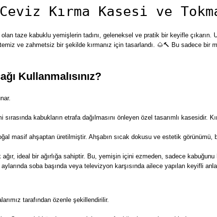
Ceviz Kırma Kasesi ve Tokm
i olan taze kabuklu yemişlerin tadını, geleneksel ve pratik bir keyifle çıkarın
emiz ve zahmetsiz bir şekilde kırmanız için tasarlandı. 🌰🔨 Bu sadece bir mu
ağı Kullanmalısınız?
nar.
i sırasında kabukların etrafa dağılmasını önleyen özel tasarımlı kasesidir. K
asif ahşaptan üretilmiştir. Ahşabın sıcak dokusu ve estetik görünümü, bu bas
ağır, ideal bir ağırlığa sahiptir. Bu, yemişin içini ezmeden, sadece kabuğunu 
ış aylarında soba başında veya televizyon karşısında ailece yapılan keyifli anlar
rımız tarafından özenle şekillendirilir.