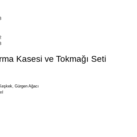
ırma Kasesi ve Tokmağı Seti
Keşkek
,
Gürgen Ağacı
n!