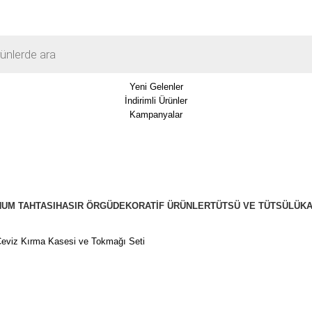
Yeni Gelenler
İndirimli Ürünler
Kampanyalar
UM TAHTASI
HASIR ÖRGÜ
DEKORATIF ÜRÜNLER
TÜTSÜ VE TÜTSÜLÜK
Ceviz Kırma Kasesi ve Tokmağı Seti