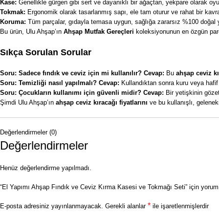
Kase:
Genellikle gürgen gibi sert ve dayanıklı bir ağaçtan, yekpare olarak oy
Tokmak:
Ergonomik olarak tasarlanmış sapı, ele tam oturur ve rahat bir kav
Koruma:
Tüm parçalar, gıdayla temasa uygun, sağlığa zararsız %100 doğal y
Bu ürün, Ulu Ahşap’ın
Ahşap Mutfak Gereçleri
koleksiyonunun en özgün parça
Sıkça Sorulan Sorular
Soru: Sadece fındık ve ceviz için mi kullanılır?
Cevap:
Bu
ahşap
ceviz k
Soru: Temizliği nasıl yapılmalı?
Cevap:
Kullandıktan sonra kuru veya hafif 
Soru: Çocukların kullanımı için güvenli midir?
Cevap:
Bir yetişkinin gözet
Şimdi Ulu Ahşap’ın
ahşap ceviz kıracağı fiyatlarını
ve bu kullanışlı, geleneks
Değerlendirmeler (0)
Değerlendirmeler
Henüz değerlendirme yapılmadı.
“El Yapımı Ahşap Fındık ve Ceviz Kırma Kasesi ve Tokmağı Seti” için yorum y
*
E-posta adresiniz yayınlanmayacak.
Gerekli alanlar
ile işaretlenmişlerdir