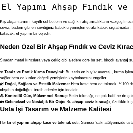
El Yapımı Ahşap Fındık ve 
Kış akşamlarının, keyifli sohbetlerin ve sağlıklı atıştırmalıkların vazgeçilmez
ceviz, badem gibi en sevdiğiniz kabuklu yemişleri etrafa kabuk sıçratmadan, t
katacak, el yapımı bir objedir.
Neden Özel Bir Ahşap Fındık ve Ceviz Kırac
Sıradan metal kırıcılara veya çekiç gibi aletlere göre bu set, birçok avantaj su
✨ Temiz ve Pratik Kırma Deneyimi:
Bu setin en büyük avantajı, kırma işlem
sağlar hem de kırılan değerli yemişlerin kaybolmasını engeller.
🌿 Doğal, Sağlam ve Estetik Malzeme:
Hem kase hem de tokmak, %100 doğal m
ahşabın doğallığını tercih edenler için idealdir.
💪 Kontrollü Güç, Mükemmel Sonuç:
Setin tokmağı, ne çok hafif ne de çok 
🏡 Geleneksel ve Nostaljik Bir Obje:
Bu
ahşap ceviz kıracağı
, özellikle k
Usta İşi Tasarım ve Malzeme Kalitesi
Her bir
el yapımı ahşap kase ve tokmak seti
, Samsun’daki atölyemizde ustala