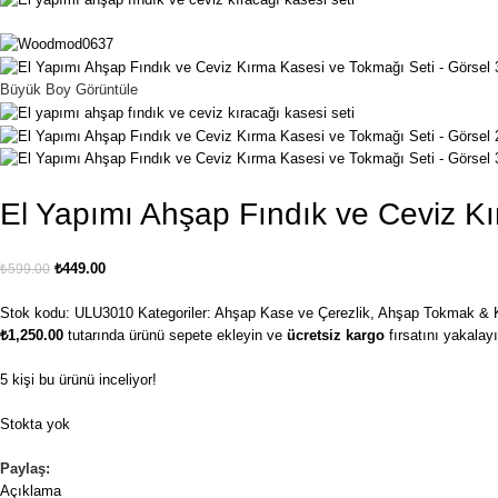
Büyük Boy Görüntüle
El Yapımı Ahşap Fındık ve Ceviz K
₺
449.00
₺
599.00
Stok kodu:
ULU3010
Kategoriler:
Ahşap Kase ve Çerezlik
,
Ahşap Tokmak & 
₺
1,250.00
tutarında ürünü sepete ekleyin ve
ücretsiz kargo
fırsatını yakalayı
5
kişi bu ürünü inceliyor!
Stokta yok
Paylaş:
Açıklama