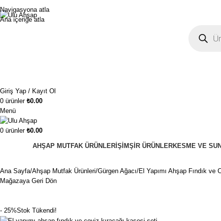
1250₺ üzeri siparişlerinizde ücretsiz kargo!
Navigasyona atla
Ana içeriğe atla
Giriş Yap / Kayıt Ol
0
ürünler
₺
0.00
Menü
0
ürünler
₺
0.00
AHŞAP MUTFAK ÜRÜNLERI
ŞIMŞIR ÜRÜNLER
KESME VE SUN
Ana Sayfa
Ahşap Mutfak Ürünleri
Gürgen Ağacı
El Yapımı Ahşap Fındık ve 
Mağazaya Geri Dön
- 25%
Stok Tükendi!