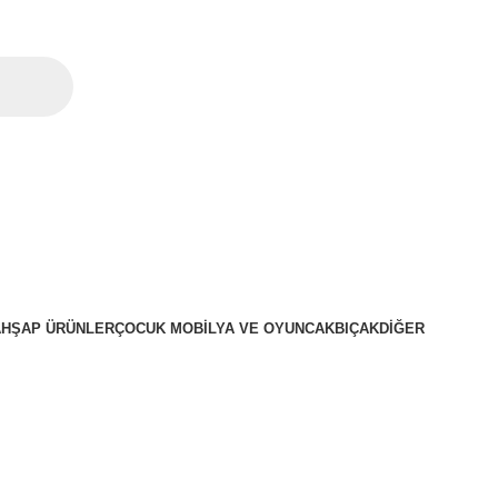
AHŞAP ÜRÜNLER
ÇOCUK MOBILYA VE OYUNCAK
BIÇAK
DIĞER