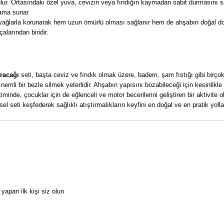
ulur. Ortasındaki özel yuva, cevizin veya fındığın kaymadan sabit durmasını s
rama sunar.
ağlarla korunarak hem uzun ömürlü olması sağlanır hem de ahşabın doğal dok
larından biridir.
ıracağı
seti, başta ceviz ve fındık olmak üzere, badem, şam fıstığı gibi birço
nemli bir bezle silmek yeterlidir. Ahşabın yapısını bozabileceği için kesinli
iminde, çocuklar için de eğlenceli ve motor becerilerini geliştiren bir aktivite o
el seti keşfederek sağlıklı atıştırmalıkların keyfini en doğal ve en pratik yolla
apan ilk kişi siz olun