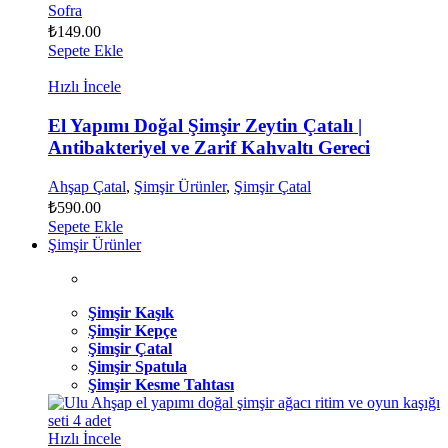
Sofra
₺
149.00
Sepete Ekle
Hızlı İncele
El Yapımı Doğal Şimşir Zeytin Çatalı |
Antibakteriyel ve Zarif Kahvaltı Gereci
Ahşap Çatal
,
Şimşir Ürünler
,
Şimşir Çatal
₺
590.00
Sepete Ekle
Şimşir Ürünler
Şimşir Kaşık
Şimşir Kepçe
Şimşir Çatal
Şimşir Spatula
Şimşir Kesme Tahtası
Hızlı İncele