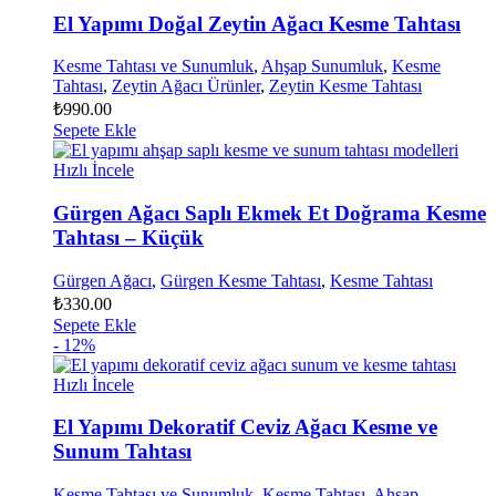
El Yapımı Doğal Zeytin Ağacı Kesme Tahtası
Kesme Tahtası ve Sunumluk
,
Ahşap Sunumluk
,
Kesme
Tahtası
,
Zeytin Ağacı Ürünler
,
Zeytin Kesme Tahtası
₺
990.00
Sepete Ekle
Hızlı İncele
Gürgen Ağacı Saplı Ekmek Et Doğrama Kesme
Tahtası – Küçük
Gürgen Ağacı
,
Gürgen Kesme Tahtası
,
Kesme Tahtası
₺
330.00
Sepete Ekle
- 12%
Hızlı İncele
El Yapımı Dekoratif Ceviz Ağacı Kesme ve
Sunum Tahtası
Kesme Tahtası ve Sunumluk
,
Kesme Tahtası
,
Ahşap