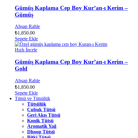
Gümüş Kaplama Cep Boy Kur’an-ı Kerim –
Gümüş
Ahşap Rahle
₺
1,850.00
Sepete Ekle
Hızlı İncele
Gümüş Kaplama Cep Boy Kur’an-ı Kerim –
Gold
Ahşap Rahle
₺
1,850.00
Sepete Ekle
Tütsü ve Tütsülük
Tütsülük
Çubuk Tütsü
Geri Akış Tütsü
Konik Tütsü
Aromatik Yağ
Dhoop Tütsü
Bitki Tütsü