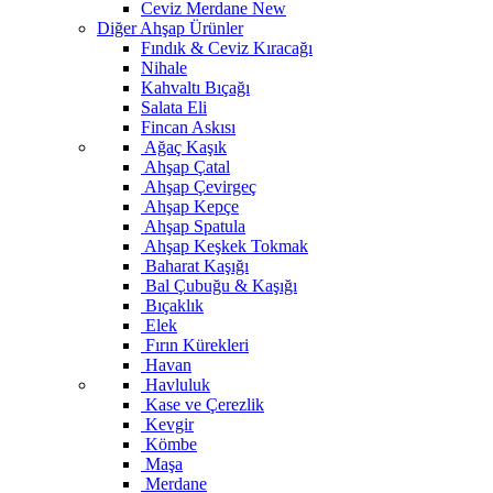
Ceviz Merdane
New
Diğer Ahşap Ürünler
Fındık & Ceviz Kıracağı
Nihale
Kahvaltı Bıçağı
Salata Eli
Fincan Askısı
Ağaç Kaşık
Ahşap Çatal
Ahşap Çevirgeç
Ahşap Kepçe
Ahşap Spatula
Ahşap Keşkek Tokmak
Baharat Kaşığı
Bal Çubuğu & Kaşığı
Bıçaklık
Elek
Fırın Kürekleri
Havan
Havluluk
Kase ve Çerezlik
Kevgir
Kömbe
Maşa
Merdane