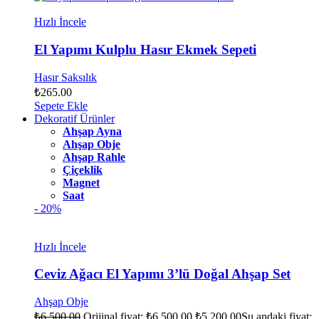
Hızlı İncele
El Yapımı Kulplu Hasır Ekmek Sepeti
Hasır Saksılık
₺
265.00
Sepete Ekle
Dekoratif Ürünler
Ahşap Ayna
Ahşap Obje
Ahşap Rahle
Çiçeklik
Magnet
Saat
- 20%
Hızlı İncele
Ceviz Ağacı El Yapımı 3’lü Doğal Ahşap Set
Ahşap Obje
₺
6,500.00
Orijinal fiyat: ₺6,500.00.
₺
5,200.00
Şu andaki fiyat: