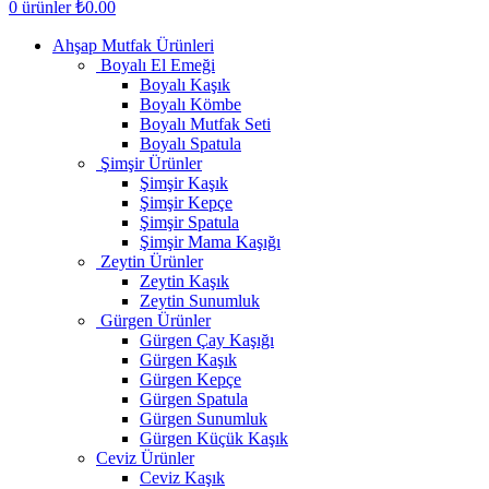
0
ürünler
₺
0.00
Ahşap Mutfak Ürünleri
Boyalı El Emeği
Boyalı Kaşık
Boyalı Kömbe
Boyalı Mutfak Seti
Boyalı Spatula
Şimşir Ürünler
Şimşir Kaşık
Şimşir Kepçe
Şimşir Spatula
Şimşir Mama Kaşığı
Zeytin Ürünler
Zeytin Kaşık
Zeytin Sunumluk
Gürgen Ürünler
Gürgen Çay Kaşığı
Gürgen Kaşık
Gürgen Kepçe
Gürgen Spatula
Gürgen Sunumluk
Gürgen Küçük Kaşık
Ceviz Ürünler
Ceviz Kaşık