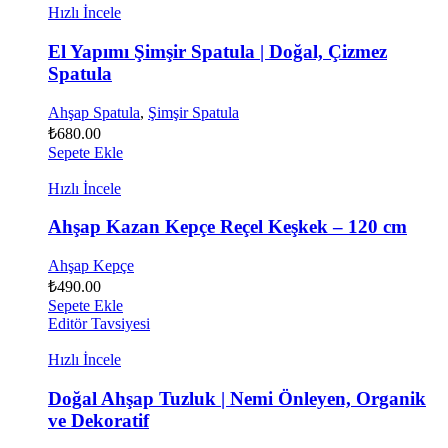
Hızlı İncele
El Yapımı Şimşir Spatula | Doğal, Çizmez
Spatula
Ahşap Spatula
,
Şimşir Spatula
₺
680.00
Sepete Ekle
Hızlı İncele
Ahşap Kazan Kepçe Reçel Keşkek – 120 cm
Ahşap Kepçe
₺
490.00
Sepete Ekle
Editör Tavsiyesi
Hızlı İncele
Doğal Ahşap Tuzluk | Nemi Önleyen, Organik
ve Dekoratif