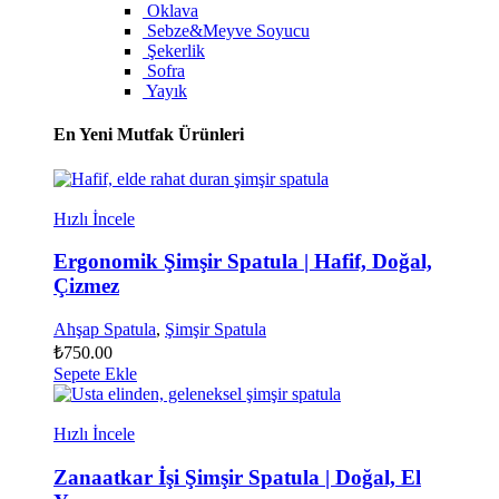
Oklava
Sebze&Meyve Soyucu
Şekerlik
Sofra
Yayık
En Yeni Mutfak Ürünleri
Hızlı İncele
Ergonomik Şimşir Spatula | Hafif, Doğal,
Çizmez
Ahşap Spatula
,
Şimşir Spatula
₺
750.00
Sepete Ekle
Hızlı İncele
Zanaatkar İşi Şimşir Spatula | Doğal, El