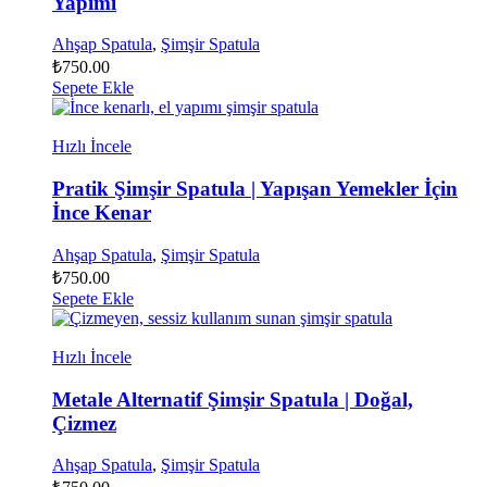
Yapımı
Ahşap Spatula
,
Şimşir Spatula
₺
750.00
Sepete Ekle
Hızlı İncele
Pratik Şimşir Spatula | Yapışan Yemekler İçin
İnce Kenar
Ahşap Spatula
,
Şimşir Spatula
₺
750.00
Sepete Ekle
Hızlı İncele
Metale Alternatif Şimşir Spatula | Doğal,
Çizmez
Ahşap Spatula
,
Şimşir Spatula