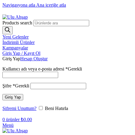
Navigasyona atla
Ana içeriğe atla
1250₺ üzeri siparişlerinizde ücretsiz kargo!
Products search
Yeni Gelenler
İndirimli Ürünler
Kampanyalar
Giriş Yap / Kayıt Ol
Giriş Yap
Hesap Oluştur
Kullanıcı adı veya e-posta adresi
*
Gerekli
Şifre
*
Gerekli
Giriş Yap
Şifremi Unuttum?
Beni Hatırla
0
ürünler
₺
0.00
Menü