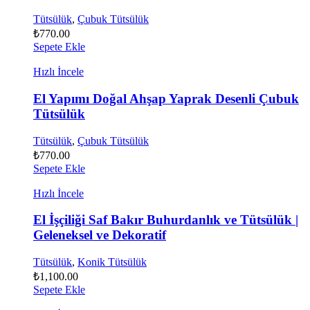
Tütsülük
,
Çubuk Tütsülük
₺
770.00
Sepete Ekle
Hızlı İncele
El Yapımı Doğal Ahşap Yaprak Desenli Çubuk
Tütsülük
Tütsülük
,
Çubuk Tütsülük
₺
770.00
Sepete Ekle
Hızlı İncele
El İşçiliği Saf Bakır Buhurdanlık ve Tütsülük |
Geleneksel ve Dekoratif
Tütsülük
,
Konik Tütsülük
₺
1,100.00
Sepete Ekle