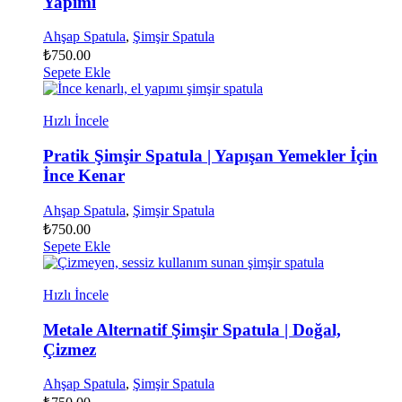
Yapımı
Ahşap Spatula
,
Şimşir Spatula
₺
750.00
Sepete Ekle
Hızlı İncele
Pratik Şimşir Spatula | Yapışan Yemekler İçin
İnce Kenar
Ahşap Spatula
,
Şimşir Spatula
₺
750.00
Sepete Ekle
Hızlı İncele
Metale Alternatif Şimşir Spatula | Doğal,
Çizmez
Ahşap Spatula
,
Şimşir Spatula