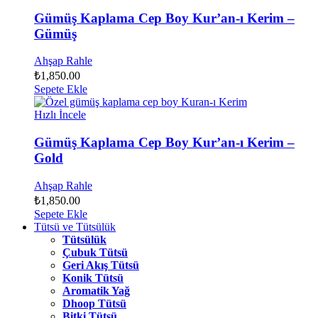
Gümüş Kaplama Cep Boy Kur’an-ı Kerim –
Gümüş
Ahşap Rahle
₺
1,850.00
Sepete Ekle
Hızlı İncele
Gümüş Kaplama Cep Boy Kur’an-ı Kerim –
Gold
Ahşap Rahle
₺
1,850.00
Sepete Ekle
Tütsü ve Tütsülük
Tütsülük
Çubuk Tütsü
Geri Akış Tütsü
Konik Tütsü
Aromatik Yağ
Dhoop Tütsü
Bitki Tütsü