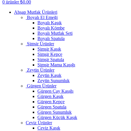
0
ürünler
₺
0.00
Ahşap Mutfak Ürünleri
Boyalı El Emeği
Boyalı Kaşık
Boyalı Kömbe
Boyalı Mutfak Seti
Boyalı Spatula
Şimşir Ürünler
Şimşir Kaşık
Şimşir Kepçe
Şimşir Spatula
Şimşir Mama Kaşığı
Zeytin Ürünler
Zeytin Kaşık
Zeytin Sunumluk
Gürgen Ürünler
Gürgen Çay Kaşığı
Gürgen Kaşık
Gürgen Kepçe
Gürgen Spatula
Gürgen Sunumluk
Gürgen Küçük Kaşık
Ceviz Ürünler
Ceviz Kaşık