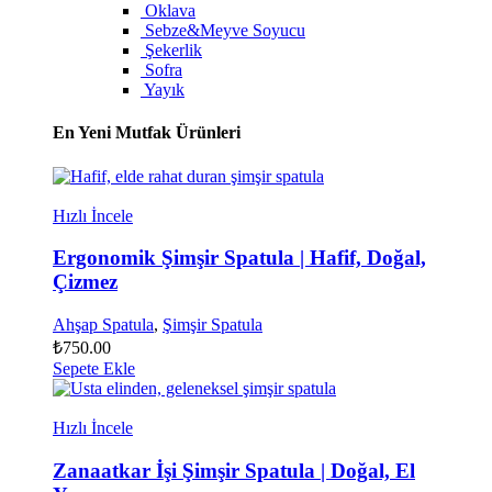
Oklava
Sebze&Meyve Soyucu
Şekerlik
Sofra
Yayık
En Yeni Mutfak Ürünleri
Hızlı İncele
Ergonomik Şimşir Spatula | Hafif, Doğal,
Çizmez
Ahşap Spatula
,
Şimşir Spatula
₺
750.00
Sepete Ekle
Hızlı İncele
Zanaatkar İşi Şimşir Spatula | Doğal, El