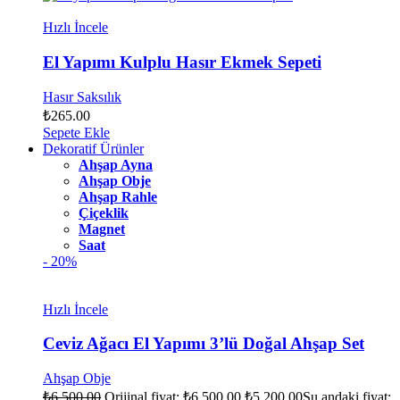
Hızlı İncele
El Yapımı Kulplu Hasır Ekmek Sepeti
Hasır Saksılık
₺
265.00
Sepete Ekle
Dekoratif Ürünler
Ahşap Ayna
Ahşap Obje
Ahşap Rahle
Çiçeklik
Magnet
Saat
- 20%
Hızlı İncele
Ceviz Ağacı El Yapımı 3’lü Doğal Ahşap Set
Ahşap Obje
₺
6,500.00
Orijinal fiyat: ₺6,500.00.
₺
5,200.00
Şu andaki fiyat: