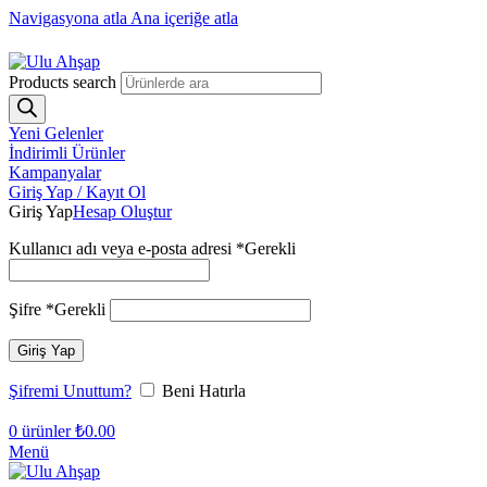
Navigasyona atla
Ana içeriğe atla
1250₺ üzeri siparişlerinizde ücretsiz kargo!
Products search
Yeni Gelenler
İndirimli Ürünler
Kampanyalar
Giriş Yap / Kayıt Ol
Giriş Yap
Hesap Oluştur
Kullanıcı adı veya e-posta adresi
*
Gerekli
Şifre
*
Gerekli
Giriş Yap
Şifremi Unuttum?
Beni Hatırla
0
ürünler
₺
0.00
Menü