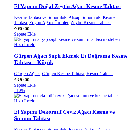
El Yapımı Doğal Zeytin Ağacı Kesme Tahtası
Kesme Tahtası ve Sunumluk
,
Ahşap Sunumluk
,
Kesme
Tahtası
,
Zeytin Ağacı Ürünler
,
Zeytin Kesme Tahtası
₺
990.00
Sepete Ekle
Hızlı İncele
Gürgen Ağacı Saplı Ekmek Et Doğrama Kesme
Tahtası – Küçük
Gürgen Ağacı
,
Gürgen Kesme Tahtası
,
Kesme Tahtası
₺
330.00
Sepete Ekle
- 12%
Hızlı İncele
El Yapımı Dekoratif Ceviz Ağacı Kesme ve
Sunum Tahtası
Kesme Tahtası ve Sunumluk
,
Kesme Tahtası
,
Ahşap