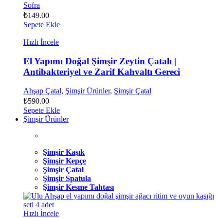
Sofra
₺
149.00
Sepete Ekle
Hızlı İncele
El Yapımı Doğal Şimşir Zeytin Çatalı |
Antibakteriyel ve Zarif Kahvaltı Gereci
Ahşap Çatal
,
Şimşir Ürünler
,
Şimşir Çatal
₺
590.00
Sepete Ekle
Şimşir Ürünler
Şimşir Kaşık
Şimşir Kepçe
Şimşir Çatal
Şimşir Spatula
Şimşir Kesme Tahtası
Hızlı İncele