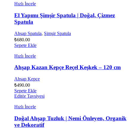
Hızlı İncele
El Yapımı Şimşir Spatula | Doğal, Çizmez
Spatula
Ahşap Spatula
,
Şimşir Spatula
₺
680.00
Sepete Ekle
Hızlı İncele
Ahşap Kazan Kepçe Reçel Keşkek – 120 cm
Ahşap Kepçe
₺
490.00
Sepete Ekle
Editör Tavsiyesi
Hızlı İncele
Doğal Ahşap Tuzluk | Nemi Önleyen, Organik
ve Dekoratif