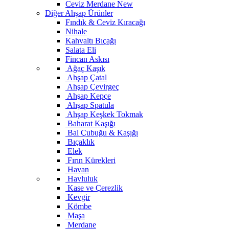
Ceviz Merdane
New
Diğer Ahşap Ürünler
Fındık & Ceviz Kıracağı
Nihale
Kahvaltı Bıçağı
Salata Eli
Fincan Askısı
Ağaç Kaşık
Ahşap Çatal
Ahşap Çevirgeç
Ahşap Kepçe
Ahşap Spatula
Ahşap Keşkek Tokmak
Baharat Kaşığı
Bal Çubuğu & Kaşığı
Bıçaklık
Elek
Fırın Kürekleri
Havan
Havluluk
Kase ve Çerezlik
Kevgir
Kömbe
Maşa
Merdane