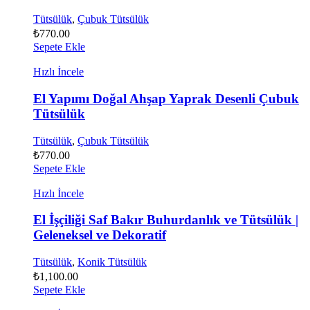
Tütsülük
,
Çubuk Tütsülük
₺
770.00
Sepete Ekle
Hızlı İncele
El Yapımı Doğal Ahşap Yaprak Desenli Çubuk
Tütsülük
Tütsülük
,
Çubuk Tütsülük
₺
770.00
Sepete Ekle
Hızlı İncele
El İşçiliği Saf Bakır Buhurdanlık ve Tütsülük |
Geleneksel ve Dekoratif
Tütsülük
,
Konik Tütsülük
₺
1,100.00
Sepete Ekle