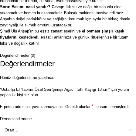
ergonomik bir formda, bir sanat eseri hassasiyetiyle üretilir.
Soru: Bakımı nasıl yapılır?
Cevap:
Ilık su ve doğal bir sabunla elde
yıkanmalı ve hemen kurulanmalıdır. Bulaşık makinesi tavsiye edilmez.
Ahşabın doğal parlaklığını ve sağlığını korumak için ayda bir birkaç damla
zeytinyağı ile silmek ömrünü uzatacaktır.
Şimdi Ulu Ahşap’ın bu eşsiz zanaat eserini ve
el oyması şimşir kaşık
fiyatlarını
keşfederek, en tatlı anlarınıza ve günlük ritüellerinize bir tutam
lüks ve doğallık katın!
Değerlendirmeler (0)
Değerlendirmeler
Henüz değerlendirme yapılmadı.
“Usta İşi El Yapımı Özel Seri Şimşir Ağacı Tatlı Kaşığı 18 cm” için yorum
yapan ilk kişi siz olun
*
E-posta adresiniz yayınlanmayacak.
Gerekli alanlar
ile işaretlenmişlerdir
Derecelendirmeniz