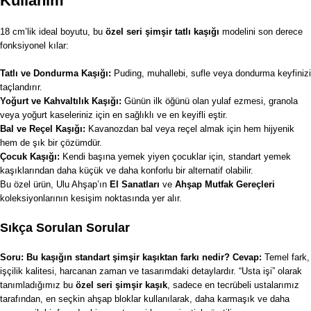
Kullanım
18 cm’lik ideal boyutu, bu
özel seri şimşir tatlı kaşığı
modelini son derece
fonksiyonel kılar:
Tatlı ve Dondurma Kaşığı:
Puding, muhallebi, sufle veya dondurma keyfinizi
taçlandırır.
Yoğurt ve Kahvaltılık Kaşığı:
Günün ilk öğünü olan yulaf ezmesi, granola
veya yoğurt kaseleriniz için en sağlıklı ve en keyifli eştir.
Bal ve Reçel Kaşığı:
Kavanozdan bal veya reçel almak için hem hijyenik
hem de şık bir çözümdür.
Çocuk Kaşığı:
Kendi başına yemek yiyen çocuklar için, standart yemek
kaşıklarından daha küçük ve daha konforlu bir alternatif olabilir.
Bu özel ürün, Ulu Ahşap’ın
El Sanatları
ve
Ahşap Mutfak Gereçleri
koleksiyonlarının kesişim noktasında yer alır.
Sıkça Sorulan Sorular
Soru: Bu kaşığın standart şimşir kaşıktan farkı nedir?
Cevap:
Temel fark,
işçilik kalitesi, harcanan zaman ve tasarımdaki detaylardır. “Usta işi” olarak
tanımladığımız bu
özel seri şimşir kaşık
, sadece en tecrübeli ustalarımız
tarafından, en seçkin ahşap bloklar kullanılarak, daha karmaşık ve daha