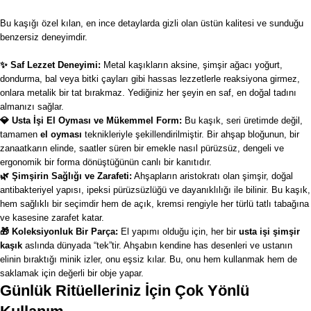
Bu kaşığı özel kılan, en ince detaylarda gizli olan üstün kalitesi ve sunduğu
benzersiz deneyimdir.
✨ Saf Lezzet Deneyimi:
Metal kaşıkların aksine, şimşir ağacı yoğurt,
dondurma, bal veya bitki çayları gibi hassas lezzetlerle reaksiyona girmez,
onlara metalik bir tat bırakmaz. Yediğiniz her şeyin en saf, en doğal tadını
almanızı sağlar.
💎 Usta İşi El Oyması ve Mükemmel Form:
Bu kaşık, seri üretimde değil,
tamamen
el oyması
teknikleriyle şekillendirilmiştir. Bir ahşap bloğunun, bir
zanaatkarın elinde, saatler süren bir emekle nasıl pürüzsüz, dengeli ve
ergonomik bir forma dönüştüğünün canlı bir kanıtıdır.
🌿 Şimşirin Sağlığı ve Zarafeti:
Ahşapların aristokratı olan şimşir, doğal
antibakteriyel yapısı, ipeksi pürüzsüzlüğü ve dayanıklılığı ile bilinir. Bu kaşık,
hem sağlıklı bir seçimdir hem de açık, kremsi rengiyle her türlü tatlı tabağına
ve kasesine zarafet katar.
🎁 Koleksiyonluk Bir Parça:
El yapımı olduğu için, her bir
usta işi şimşir
kaşık
aslında dünyada “tek”tir. Ahşabın kendine has desenleri ve ustanın
elinin bıraktığı minik izler, onu eşsiz kılar. Bu, onu hem kullanmak hem de
saklamak için değerli bir obje yapar.
Günlük Ritüelleriniz İçin Çok Yönlü