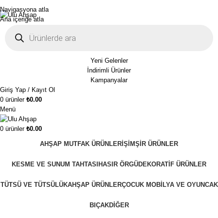
1250₺ üzeri siparişlerinizde ücretsiz kargo!
Navigasyona atla
Ana içeriğe atla
Yeni Gelenler
İndirimli Ürünler
Kampanyalar
Giriş Yap / Kayıt Ol
0
ürünler
₺
0.00
Menü
0
ürünler
₺
0.00
AHŞAP MUTFAK ÜRÜNLERI
ŞIMŞIR ÜRÜNLER
KESME VE SUNUM TAHTASI
HASIR ÖRGÜ
DEKORATIF ÜRÜNLER
TÜTSÜ VE TÜTSÜLÜK
AHŞAP ÜRÜNLER
ÇOCUK MOBILYA VE OYUNCAK
BIÇAK
DIĞER