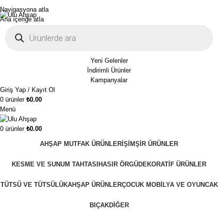
1250₺ üzeri siparişlerinizde ücretsiz kargo!
Navigasyona atla
Ana içeriğe atla
Yeni Gelenler
İndirimli Ürünler
Kampanyalar
Giriş Yap / Kayıt Ol
0
ürünler
₺
0.00
Menü
0
ürünler
₺
0.00
AHŞAP MUTFAK ÜRÜNLERI
ŞIMŞIR ÜRÜNLER
KESME VE SUNUM TAHTASI
HASIR ÖRGÜ
DEKORATIF ÜRÜNLER
TÜTSÜ VE TÜTSÜLÜK
AHŞAP ÜRÜNLER
ÇOCUK MOBILYA VE OYUNCAK
BIÇAK
DIĞER