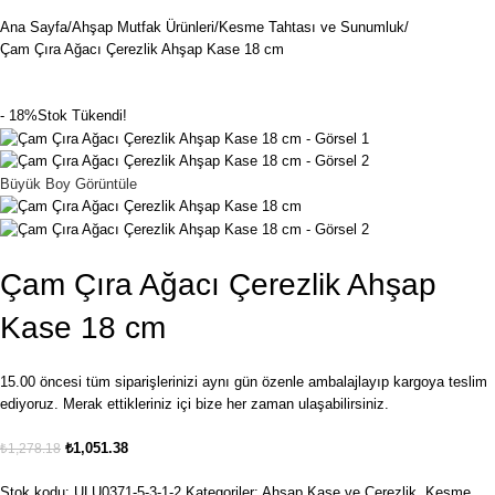
Ana Sayfa
Ahşap Mutfak Ürünleri
Kesme Tahtası ve Sunumluk
Çam Çıra Ağacı Çerezlik Ahşap Kase 18 cm
- 18%
Stok Tükendi!
Büyük Boy Görüntüle
Çam Çıra Ağacı Çerezlik Ahşap
Kase 18 cm
15.00 öncesi tüm siparişlerinizi aynı gün özenle ambalajlayıp kargoya teslim
ediyoruz. Merak ettikleriniz içi bize her zaman ulaşabilirsiniz.
₺
1,051.38
₺
1,278.18
Stok kodu:
ULU0371-5-3-1-2
Kategoriler:
Ahşap Kase ve Çerezlik
,
Kesme