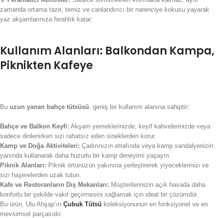
zamanda ortama taze, temiz ve canlandırıcı bir narenciye kokusu yayarak
yaz akşamlarınıza ferahlık katar.
Kullanım Alanları: Balkondan Kampa,
Piknikten Kafeye
Bu
uzun yanan bahçe tütsüsü
, geniş bir kullanım alanına sahiptir:
Bahçe ve Balkon Keyfi:
Akşam yemeklerinizde, keyif kahvelerinizde veya
sadece dinlenirken sizi rahatsız eden sineklerden korur.
Kamp ve Doğa Aktiviteleri:
Çadırınızın etrafında veya kamp sandalyenizin
yanında kullanarak daha huzurlu bir kamp deneyimi yaşayın.
Piknik Alanları:
Piknik örtünüzün yakınına yerleştirerek yiyeceklerinizi ve
sizi haşerelerden uzak tutun.
Kafe ve Restoranların Dış Mekanları:
Müşterilerinizin açık havada daha
konforlu bir şekilde vakit geçirmesini sağlamak için ideal bir çözümdür.
Bu ürün, Ulu Ahşap’ın
Çubuk Tütsü
koleksiyonunun en fonksiyonel ve en
mevsimsel parçasıdır.