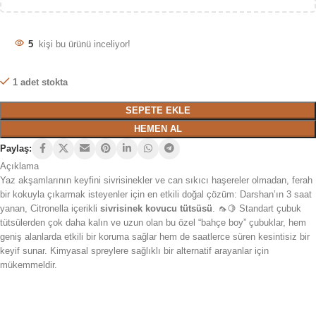
5
kişi bu ürünü inceliyor!
1 adet stokta
SEPETE EKLE
HEMEN AL
Paylaş:
Açıklama
Yaz akşamlarının keyfini sivrisinekler ve can sıkıcı haşereler olmadan, ferah
bir kokuyla çıkarmak isteyenler için en etkili doğal çözüm: Darshan’ın 3 saat
yanan, Citronella içerikli
sivrisinek kovucu tütsüsü
. 🦟🍋 Standart çubuk
tütsülerden çok daha kalın ve uzun olan bu özel “bahçe boy” çubuklar, hem
geniş alanlarda etkili bir koruma sağlar hem de saatlerce süren kesintisiz bir
keyif sunar. Kimyasal spreylere sağlıklı bir alternatif arayanlar için
mükemmeldir.