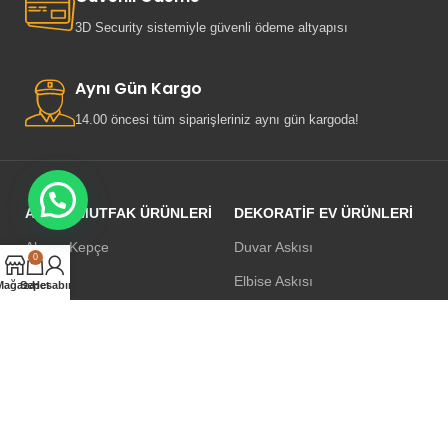
3D Security sistemiyle güvenli ödeme altyapısı
Aynı Gün Kargo
14.00 öncesi tüm siparişleriniz aynı gün kargoda!
AHŞAP MUTFAK ÜRÜNLERI
DEKORATIF EV ÜRÜNLERI
Ahşap Kepçe
Duvar Askısı
0
Oklava
Elbise Askısı
Mağaza
Sepet
Hesabım
Merdane
Sunumluklar
Bıçaklık
Dekoratif Ev Ürünleri
Kömbe
Hasır
Kesme Tahtası
Katlanır Masa-Sandalye