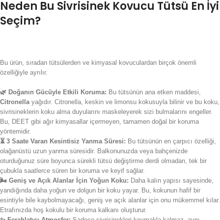
Neden Bu Sivrisinek Kovucu Tütsü En İyi
Seçim?
Bu ürün, sıradan tütsülerden ve kimyasal kovuculardan birçok önemli
özelliğiyle ayrılır.
🌿 Doğanın Gücüyle Etkili Koruma:
Bu tütsünün ana etken maddesi,
Citronella
yağıdır. Citronella, keskin ve limonsu kokusuyla bilinir ve bu koku,
sivrisineklerin koku alma duyularını maskeleyerek sizi bulmalarını engeller.
Bu, DEET gibi ağır kimyasallar içermeyen, tamamen doğal bir koruma
yöntemidir.
⏳ 3 Saate Varan Kesintisiz Yanma Süresi:
Bu tütsünün en çarpıcı özelliği,
olağanüstü uzun yanma süresidir. Balkonunuzda veya bahçenizde
oturduğunuz süre boyunca sürekli tütsü değiştirme derdi olmadan, tek bir
çubukla saatlerce süren bir koruma ve keyif sağlar.
🌬️ Geniş ve Açık Alanlar İçin Yoğun Koku:
Daha kalın yapısı sayesinde,
yandığında daha yoğun ve dolgun bir koku yayar. Bu, kokunun hafif bir
esintiyle bile kaybolmayacağı, geniş ve açık alanlar için onu mükemmel kılar.
Etrafınızda hoş kokulu bir koruma kalkanı oluşturur.
✨ Ferahlatıcı Atmosfer:
Sadece sivrisinekleri kovmakla kalmaz, aynı