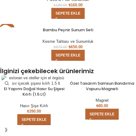
₺
160.00
₺
180.00
SEPETE EKLE
- 25%
Bambu Peynir Sunum Seti
Kesme Tahtası ve Sunumluk
₺
650.00
₺
870.00
SEPETE EKLE
İlginizi çekebilecek ürünlerimiz
Özel Tasarım Samsun Bandırma
El Yapımı Doğal Hasır Su Şişesi
Vapuru Magneti
Kılıfı (1.5 Lt)
Magnet
Hasır Şişe Kılıfı
₺
80.00
₺
390.00
SEPETE EKLE
SEPETE EKLE