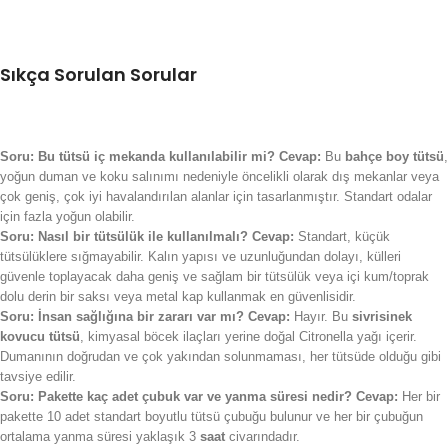
Sıkça Sorulan Sorular
Soru: Bu tütsü iç mekanda kullanılabilir mi?
Cevap:
Bu
bahçe boy tütsü
,
yoğun duman ve koku salınımı nedeniyle öncelikli olarak dış mekanlar veya
çok geniş, çok iyi havalandırılan alanlar için tasarlanmıştır. Standart odalar
için fazla yoğun olabilir.
Soru: Nasıl bir tütsülük ile kullanılmalı?
Cevap:
Standart, küçük
tütsülüklere sığmayabilir. Kalın yapısı ve uzunluğundan dolayı, külleri
güvenle toplayacak daha geniş ve sağlam bir tütsülük veya içi kum/toprak
dolu derin bir saksı veya metal kap kullanmak en güvenlisidir.
Soru: İnsan sağlığına bir zararı var mı?
Cevap:
Hayır. Bu
sivrisinek
kovucu tütsü
, kimyasal böcek ilaçları yerine doğal Citronella yağı içerir.
Dumanının doğrudan ve çok yakından solunmaması, her tütsüde olduğu gibi
tavsiye edilir.
Soru: Pakette kaç adet çubuk var ve yanma süresi nedir?
Cevap:
Her bir
pakette 10 adet standart boyutlu tütsü çubuğu bulunur ve her bir çubuğun
ortalama yanma süresi yaklaşık 3
saat
civarındadır.