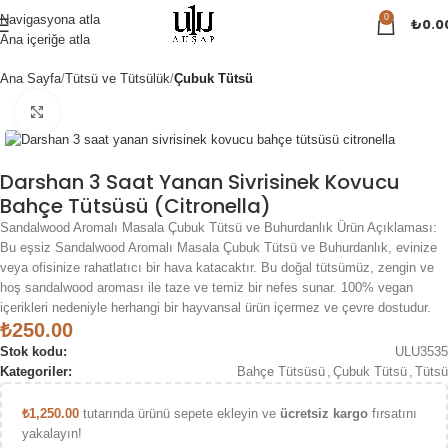
0
Navigasyona atla
₺
0.0
Ana içeriğe atla
Ana Sayfa
Tütsü ve Tütsülük
Çubuk Tütsü
Büyük Boy Görüntüle
Darshan 3 Saat Yanan Sivrisinek Kovucu
Bahçe Tütsüsü (Citronella)
Sandalwood Aromalı Masala Çubuk Tütsü ve Buhurdanlık Ürün Açıklaması:
Bu eşsiz Sandalwood Aromalı Masala Çubuk Tütsü ve Buhurdanlık, evinize
veya ofisinize rahatlatıcı bir hava katacaktır. Bu doğal tütsümüz, zengin ve
hoş sandalwood aroması ile taze ve temiz bir nefes sunar. 100% vegan
içerikleri nedeniyle herhangi bir hayvansal ürün içermez ve çevre dostudur.
₺
250.00
Stok kodu:
ULU3535
Kategoriler:
Bahçe Tütsüsü
,
Çubuk Tütsü
,
Tütsü
₺
1,250.00
tutarında ürünü sepete ekleyin ve
ücretsiz kargo
fırsatını
yakalayın!